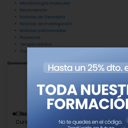
Microbiología molecular
Neurociencia
Noticias de Genotipia
Noticias de investigación
Noticias patrocinadas
Proyectos
Terapia Génica
Tratamientos
Cursos relacionados
Curso de Nutrición de Precisión