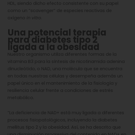
HDL, siendo dicho efecto consistente con su papel
como un “scavenger” de especies reactivas de
oxígeno
in vitro
.
Una potencial terapia
para diabetes tipo 2
ligada a la obesidad
Nuestro organismo utiliza diferentes formas de la
vitamina B3 para la síntesis de nicotinamida adenina
dinucleótido, o NAD, una molécula que se encuentra
en todas nuestras células y desempeña además un
papel único en el mantenimiento de la fisiología y
resiliencia celular frente a condiciones de estrés
metabólico.
“La deficiencia de NAD+ está muy ligada a diferentes
procesos fisiopatológicos, incluyendo la diabetes
mellitus tipo 2 y la obesidad. Así, se ha descrito que
una disminución progresiva del contenido en NAD+ en