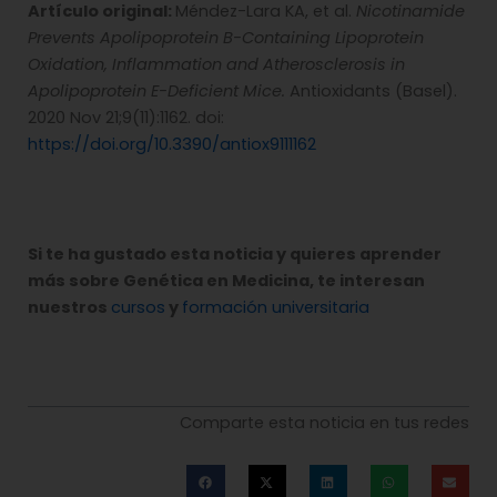
Artículo original:
Méndez-Lara KA, et al.
Nicotinamide
Prevents Apolipoprotein B-Containing Lipoprotein
Oxidation, Inflammation and Atherosclerosis in
Apolipoprotein E-Deficient Mice.
Antioxidants (Basel).
2020 Nov 21;9(11):1162. doi:
https://doi.org/10.3390/antiox9111162
Si te ha gustado esta noticia y quieres aprender
más sobre Genética en Medicina, te interesan
nuestros
cursos
y
formación universitaria
Comparte esta noticia en tus redes