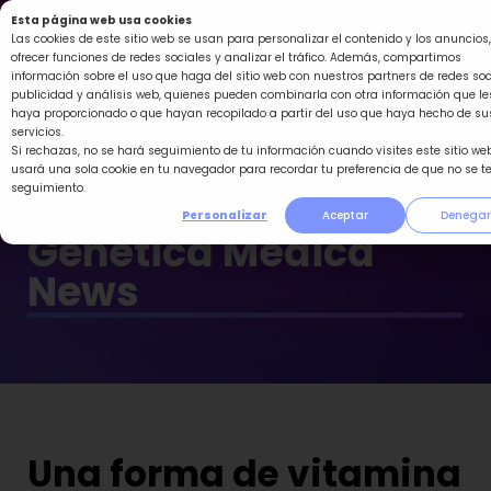
Ir
Esta página web usa cookies
al
Las cookies de este sitio web se usan para personalizar el contenido y los anuncios,
ofrecer funciones de redes sociales y analizar el tráfico. Además, compartimos
contenido
información sobre el uso que haga del sitio web con nuestros partners de redes soc
publicidad y análisis web, quienes pueden combinarla con otra información que le
haya proporcionado o que hayan recopilado a partir del uso que haya hecho de su
servicios.
Si rechazas, no se hará seguimiento de tu información cuando visites este sitio web
usará una sola cookie en tu navegador para recordar tu preferencia de que no se t
seguimiento.
Personalizar
Aceptar
Denegar
Genética Médica
News
Una forma de vitamina