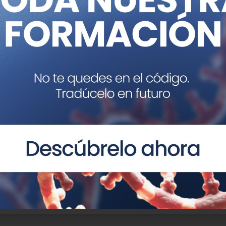
 nuevos hábitos alimentarios, la malnutrición y desnutrici
as de producción sostenibles y saludables.
ntaria del planeta?
 crisis sanitaria conducirá inevitablemente a cambios en e
 personalizada, la salud, el bienestar y la calidad de vida
 visiones de los distintos de expertos, muchos de ellos e
mmit
”
para aumentar la conciencia mundial y establecer
os sistemas alimentarios para resolver no sólo el hamb
 con la dieta y sanar el planeta.