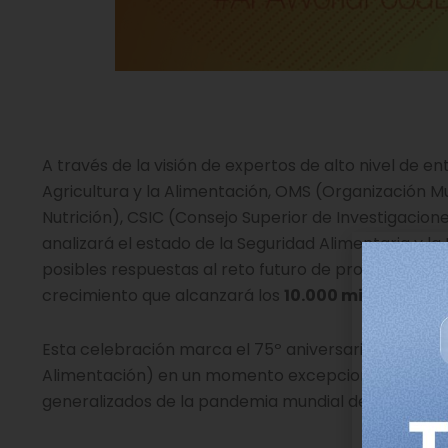
A través de la visión de expertos de alto nivel de 
Agricultura y la Alimentación, OMS (Organización Mun
Nutrición), CSIC (Consejo Superior de Investigacion
analizará el estado de la Seguridad Alimentaria y la
posibles respuestas al reto futuro de proporcionar 
crecimiento que alcanzará los
10.000 millones de
Esta celebración marca el 75º aniversario de la FAO
Alimentación) en un momento excepcional, ya que l
generalizados de la pandemia mundial de enfermed