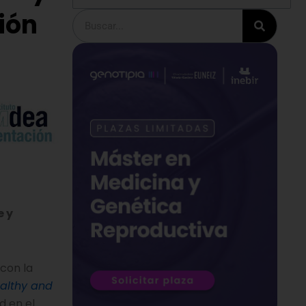
ción
Buscar
e y
con la
althy and
d en el