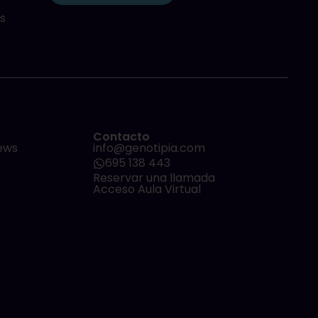
s
Contacto
ews
info@genotipia.com
695 138 443
Reservar una llamada
Acceso Aula Virtual