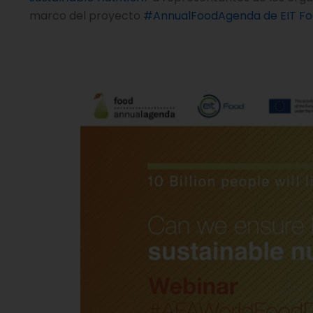
marco del proyecto
#AnnualFoodAgenda de EIT Fo