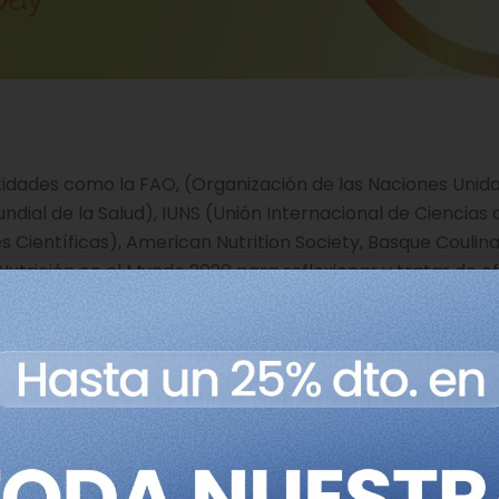
entidades como la FAO, (Organización de las Naciones Unida
dial de la Salud), IUNS (Unión Internacional de Ciencias 
es Científicas), American Nutrition Society, Basque Coulin
 Nutrición en el Mundo 2020 para reflexionar y tratar de o
una dieta saludable y sostenible a una población mundial
 personas en 2050.
 (Organización de las Naciones Unidas para la Agricultura
os países de todo el mundo se enfrentan a los efectos
ad por coronavirus (COVID-19).