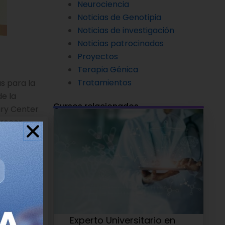
Neurociencia
Noticias de Genotipia
Noticias de investigación
Noticias patrocinadas
Proyectos
Terapia Génica
Tratamientos
s para la
de la
Cursos relacionados
ary Center
frecer
 en
 y la
Experto Universitario en