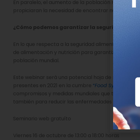
En paralelo, el aumento de la población mundial, los
propiciaran la necesidad de encontrar nuevas form
¿Cómo podemos garantizar la seguridad alime
En lo que respecta a la seguridad alimentaria, esta
de alimentación y nutrición para garantizar, de forma
población mundial.
Este webinar será una potencial hoja de ruta con las
presentes en 2021 en la cumbre
“
Food Systems Su
compromisos y medidas mundiales que transformen l
también para reducir las enfermedades relacionadas
Seminario web gratuíto
Viernes 16 de octubre de 13:00 a 18:00 horas