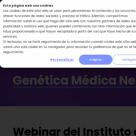
Ir
Esta página web usa cookies
al
Las cookies de este sitio web se usan para personalizar el contenido y los anuncios,
ofrecer funciones de redes sociales y analizar el tráfico. Además, compartimos
contenido
información sobre el uso que haga del sitio web con nuestros partners de redes soc
publicidad y análisis web, quienes pueden combinarla con otra información que le
haya proporcionado o que hayan recopilado a partir del uso que haya hecho de su
servicios.
Si rechazas, no se hará seguimiento de tu información cuando visites este sitio web
usará una sola cookie en tu navegador para recordar tu preferencia de que no se t
seguimiento.
Personalizar
Aceptar
Denegar
Genética Médica N
Webinar del Instituto