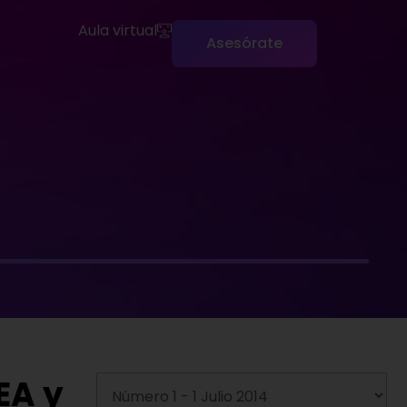
Aula virtual
Asesórate
EA y