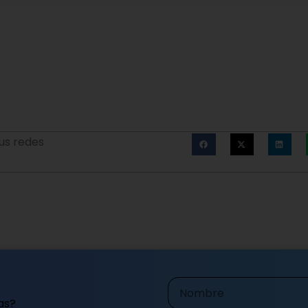
us redes
Nombre
as?