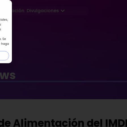
Abrir Divulgaciones
Formación
Divulgaciones
iales,
s
s
. Se
e haga
ews
 de Alimentación del IMD