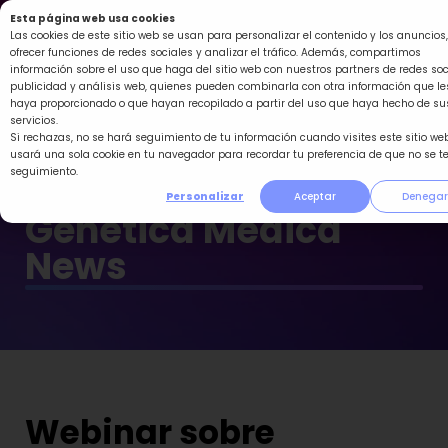
Ir
Esta página web usa cookies
al
Las cookies de este sitio web se usan para personalizar el contenido y los anuncios,
ofrecer funciones de redes sociales y analizar el tráfico. Además, compartimos
contenido
información sobre el uso que haga del sitio web con nuestros partners de redes soc
publicidad y análisis web, quienes pueden combinarla con otra información que le
haya proporcionado o que hayan recopilado a partir del uso que haya hecho de su
servicios.
Si rechazas, no se hará seguimiento de tu información cuando visites este sitio web
usará una sola cookie en tu navegador para recordar tu preferencia de que no se t
seguimiento.
Personalizar
Aceptar
Denegar
Genética Médica
News
Webinar sobre