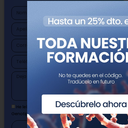
Nombre
Apellidos
Correo
electrónico
Teléfono
Mensaje
He leído y acepto la
Política de privacidad
de
Genotipia
Enviar mensaje