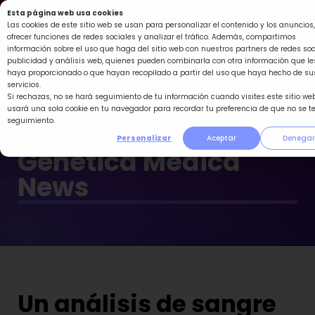
Ir
Esta página web usa cookies
al
Las cookies de este sitio web se usan para personalizar el contenido y los anuncios,
ofrecer funciones de redes sociales y analizar el tráfico. Además, compartimos
contenido
información sobre el uso que haga del sitio web con nuestros partners de redes soc
publicidad y análisis web, quienes pueden combinarla con otra información que le
haya proporcionado o que hayan recopilado a partir del uso que haya hecho de su
servicios.
Si rechazas, no se hará seguimiento de tu información cuando visites este sitio web
usará una sola cookie en tu navegador para recordar tu preferencia de que no se t
seguimiento.
Personalizar
Aceptar
Denegar
Genética Médica
News
Un análisis de sangre