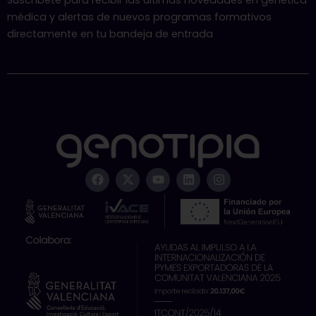
Suscríbete para recibir las últimas novedades en genética
médica y alertas de nuevos programas formativos
directamente en tu bandeja de entrada
F
X
Y
L
I
a
-
o
i
n
c
t
u
n
s
e
w
t
k
t
b
i
u
e
a
o
t
b
d
g
o
t
e
i
r
k
e
n
a
r
m