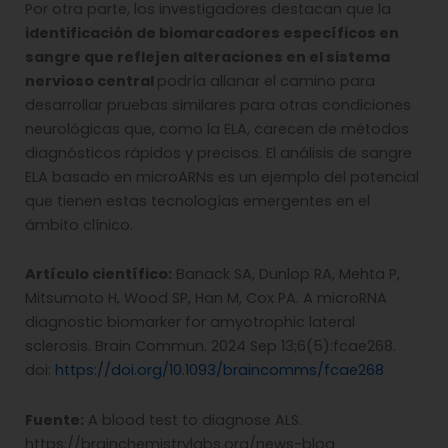
Por otra parte, los investigadores destacan que la
identificación de biomarcadores específicos en
sangre que reflejen alteraciones en el sistema
nervioso central
podría allanar el camino para
desarrollar pruebas similares para otras condiciones
neurológicas que, como la ELA, carecen de métodos
diagnósticos rápidos y precisos. El análisis de sangre
ELA basado en microARNs es un ejemplo del potencial
que tienen estas tecnologías emergentes en el
ámbito clínico.
Artículo científico:
Banack SA, Dunlop RA, Mehta P,
Mitsumoto H, Wood SP, Han M, Cox PA. A microRNA
diagnostic biomarker for amyotrophic lateral
sclerosis. Brain Commun. 2024 Sep 13;6(5):fcae268.
doi:
https://doi.org/10.1093/braincomms/fcae268
Fuente:
A blood test to diagnose ALS.
https://brainchemistrylabs.org/news-blog