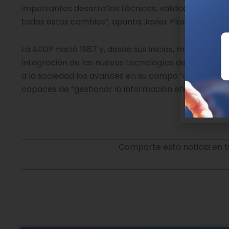
importantes desarrollos técnicos, validaciones y ev
todos estos cambios”, apunta Javier Planells.
La AEDP nació 1987 y, desde sus inicios, marcó como 
integración de las nuevas tecnologías de diagnóstic
a la sociedad los avances en su campo “de una mane
capaces de “gestionar la información eficazmente y
Comparte esta noticia en t