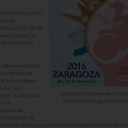
 CGH array a nivel
l de las
fico precoz de las
esta edición, se
e se conversará
, este evento está
 cuyo ámbito de
tal en cualquiera
 etc”. Los
Cartel del congreso de la Aso
tos: el científico,
Española de Diagnóstico Pren
r los
ergencia de
tidisciplinar al
ntre la ciencia y la ciudadanía, receptora primordial de