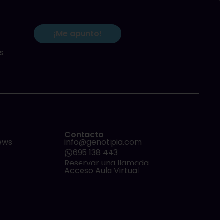
¡Me apunto!
s
Contacto
ews
info@genotipia.com
695 138 443
Reservar una llamada
Acceso Aula Virtual