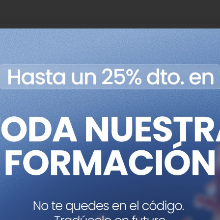
tes avances que estamos experimentando durante los últ
l. Año tras año, década tras década, vemos cómo la div
ca y, por tanto, su complejidad, se van incrementando
eflejo real en la sociedad y se traduce en la rápida inc
nóstico prenatal, el cambio de paradigmas previamente
ribado y diagnóstico cada vez más precisos y menos invas
de la AEDP subraya la capacidad de “visualizar con gran c
uras fetales” y los análisis del ADN del feto a través de 
ue se trata de una práctica que facilita la detección de
an recurrir a técnicas invasivas “que pueden poner en ri
sumimos como pequeños cambios, realmente requieren de