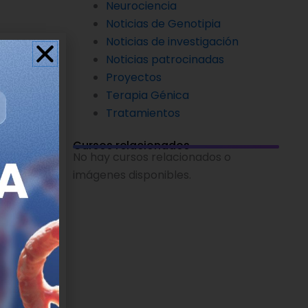
Neurociencia
Noticias de Genotipia
Noticias de investigación
imos años
Noticias patrocinadas
ersidad de
Proyectos
Terapia Génica
orporación
Tratamientos
ivos”,
Cursos relacionados
No hay cursos relacionados o
imágenes disponibles.
laridad y
una
esgo la