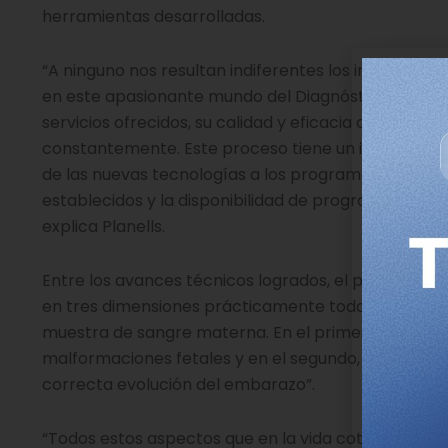
herramientas desarrolladas.
“A ninguno nos resultan indiferentes los importan
en este apasionante mundo del Diagnóstico Prenata
servicios ofrecidos, su calidad y eficacia diagnósti
constantemente. Este proceso tiene un importante r
de las nuevas tecnologías a los programas de diag
establecidos y la disponibilidad de programas de c
explica Planells.
Entre los avances técnicos logrados, el presidente 
en tres dimensiones prácticamente todas las estruct
muestra de sangre materna. En el primer caso, porq
malformaciones fetales y en el segundo, porque evit
correcta evolución del embarazo”.
“Todos estos aspectos que en la vida cotidiana a