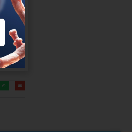
conllevan
la
 transmitir
ientes sean