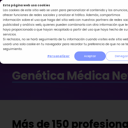
Ir
Esta página web usa cookies
al
Las cookies de este sitio web se usan para personalizar el contenido y los anuncios,
ofrecer funciones de redes sociales y analizar el tráfico. Además, compartimos
contenido
información sobre el uso que haga del sitio web con nuestros partners de redes soc
publicidad y análisis web, quienes pueden combinarla con otra información que le
haya proporcionado o que hayan recopilado a partir del uso que haya hecho de su
servicios.
Si rechazas, no se hará seguimiento de tu información cuando visites este sitio web
usará una sola cookie en tu navegador para recordar tu preferencia de que no se t
seguimiento.
Personalizar
Aceptar
Denegar
Genética Médica N
Más de 150 profesional