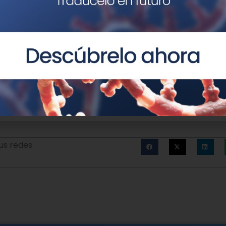
aluación constante de los aspectos éticos y legales que 
una prioridad la colaboración con las instituciones para 
o en la práctica asistencial. Además, la Asociación busca
ra clara, fiable y actualizada” para que los propios pac
 tomar sus propias decisiones”.
us redes