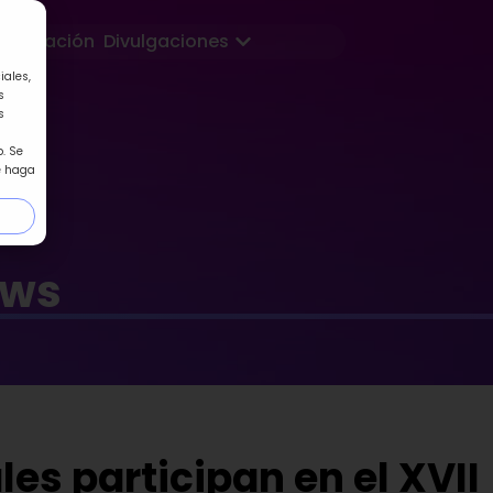
Abrir Divulgaciones
Formación
Divulgaciones
iales,
s
s
. Se
e haga
ews
es participan en el XVII