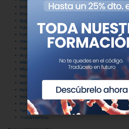
Entrevistas
Envejecimiento y longevidad
Epigenética
Farmacogenética
Formación
Genética del cáncer
Genética en Cardiología
IA y Genómica
Medicina Reproductiva
Microbiología molecular
Neurociencia
Noticias de Genotipia
Noticias de investigación
Noticias patrocinadas
Proyectos
Terapia Génica
Tratamientos