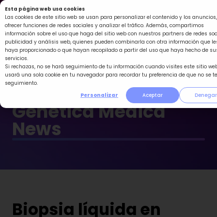
Ir
Esta página web usa cookies
al
Las cookies de este sitio web se usan para personalizar el contenido y los anuncios,
ofrecer funciones de redes sociales y analizar el tráfico. Además, compartimos
contenido
información sobre el uso que haga del sitio web con nuestros partners de redes soc
publicidad y análisis web, quienes pueden combinarla con otra información que le
haya proporcionado o que hayan recopilado a partir del uso que haya hecho de su
servicios.
Si rechazas, no se hará seguimiento de tu información cuando visites este sitio web
usará una sola cookie en tu navegador para recordar tu preferencia de que no se t
seguimiento.
Personalizar
Aceptar
Denegar
Genética Médica
News
Biopsia líquida en