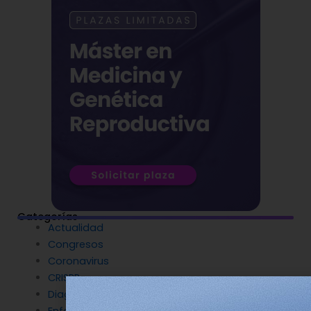
Categorías
Actualidad
Congresos
Coronavirus
CRISPR
Diagnóstico Genético
Enfermedades Raras