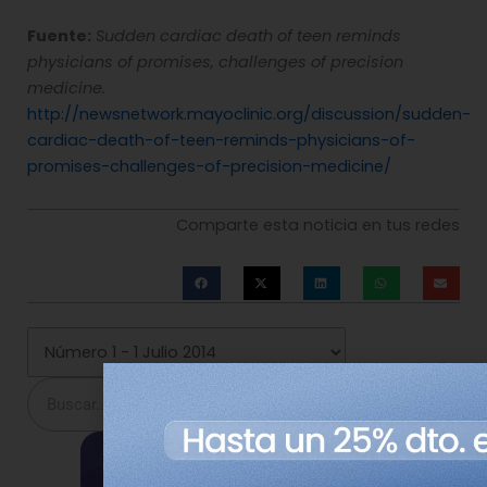
Fuente:
Sudden cardiac death of teen reminds
physicians of promises, challenges of precision
medicine.
http://newsnetwork.mayoclinic.org/discussion/sudden-
cardiac-death-of-teen-reminds-physicians-of-
promises-challenges-of-precision-medicine/
Comparte esta noticia en tus redes
Buscar