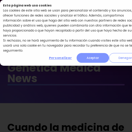
Ir
Esta página web usa cookies
al
Las cookies de este sitio web se usan para personalizar el contenido y los anuncios,
ofrecer funciones de redes sociales y analizar el tráfico. Además, compartimos
contenido
información sobre el uso que haga del sitio web con nuestros partners de redes soc
publicidad y análisis web, quienes pueden combinarla con otra información que le
haya proporcionado o que hayan recopilado a partir del uso que haya hecho de su
servicios.
Si rechazas, no se hará seguimiento de tu información cuando visites este sitio web
usará una sola cookie en tu navegador para recordar tu preferencia de que no se t
seguimiento.
Personalizar
Aceptar
Denegar
Genética Médica
News
Cuando la medicina de