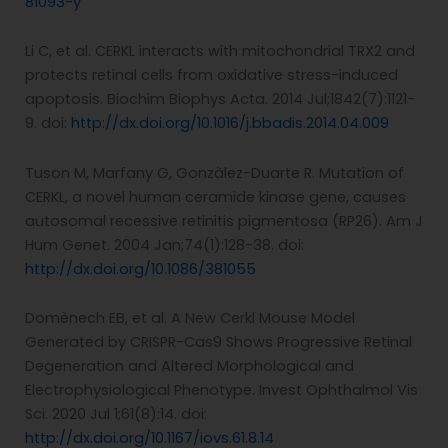
81093-y
Li C, et al. CERKL interacts with mitochondrial TRX2 and
protects retinal cells from oxidative stress-induced
apoptosis. Biochim Biophys Acta. 2014 Jul;1842(7):1121-
9. doi:
http://dx.doi.org/10.1016/j.bbadis.2014.04.009
Tuson M, Marfany G, Gonzàlez-Duarte R. Mutation of
CERKL, a novel human ceramide kinase gene, causes
autosomal recessive retinitis pigmentosa (RP26). Am J
Hum Genet. 2004 Jan;74(1):128-38. doi:
http://dx.doi.org/10.1086/381055
Domènech EB, et al. A New Cerkl Mouse Model
Generated by CRISPR-Cas9 Shows Progressive Retinal
Degeneration and Altered Morphological and
Electrophysiological Phenotype. Invest Ophthalmol Vis
Sci. 2020 Jul 1;61(8):14. doi:
http://dx.doi.org/10.1167/iovs.61.8.14