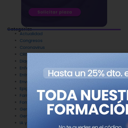
Categorías
Actualidad
Congresos
Coronavirus
CRISPR
Diagnóstico Genético
Enfermedades Raras
Entrevistas
Envejecimiento y longevidad
Epigenética
Farmacogenética
Formación
Genética del cáncer
Genética en Cardiología
IA y Genómica