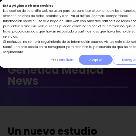
Ir
Esta página web usa cookies
al
Las cookies de este sitio web se usan para personalizar el contenido y los anuncios,
ofrecer funciones de redes sociales y analizar el tráfico. Además, compartimos
contenido
información sobre el uso que haga del sitio web con nuestros partners de redes soc
publicidad y análisis web, quienes pueden combinarla con otra información que le
haya proporcionado o que hayan recopilado a partir del uso que haya hecho de su
servicios.
Si rechazas, no se hará seguimiento de tu información cuando visites este sitio web
usará una sola cookie en tu navegador para recordar tu preferencia de que no se t
seguimiento.
Personalizar
Aceptar
Denegar
Genética Médica
News
Un nuevo estudio