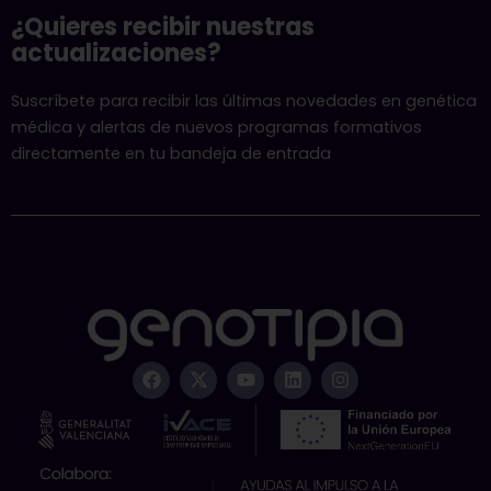
¿Quieres recibir nuestras
actualizaciones?
Suscríbete para recibir las últimas novedades en genética
médica y alertas de nuevos programas formativos
directamente en tu bandeja de entrada
F
X
Y
L
I
a
-
o
i
n
c
t
u
n
s
e
w
t
k
t
b
i
u
e
a
o
t
b
d
g
o
t
e
i
r