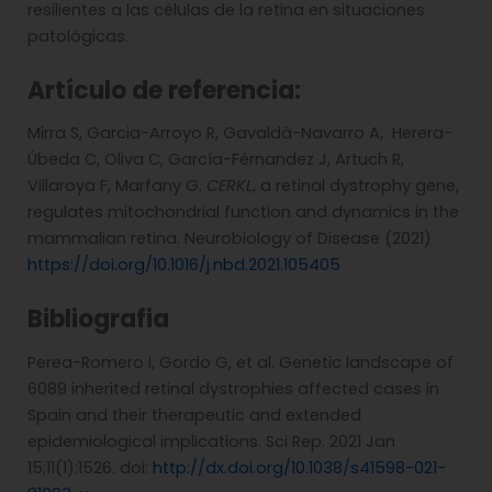
resilientes a las células de la retina en situaciones
patológicas.
Artículo de referencia:
Mirra S, Garcia-Arroyo R, Gavaldà-Navarro A, Herera-
Úbeda C, Oliva C, García-Férnandez J, Artuch R,
Villaroya F, Marfany G.
CERKL
, a retinal dystrophy gene,
regulates mitochondrial function and dynamics in the
mammalian retina. Neurobiology of Disease (2021)
https://doi.org/10.1016/j.nbd.2021.105405
Bibliografia
Perea-Romero I, Gordo G, et al. Genetic landscape of
6089 inherited retinal dystrophies affected cases in
Spain and their therapeutic and extended
epidemiological implications. Sci Rep. 2021 Jan
15;11(1):1526. doi:
http://dx.doi.org/10.1038/s41598-021-