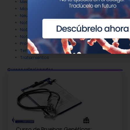
Medicina Reproductiva
Microbiología molecular
Neurociencia
Noticias de Genotipia
Noticias de investigación
Noticias patrocinadas
Proyectos
Terapia Génica
Tratamientos
Cursos relacionados
Curso de Pruebas Genéticas: