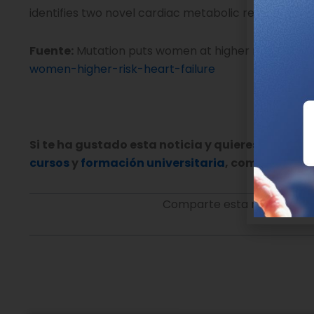
identifies two novel cardiac metabolic regulators,
C
Fuente:
Mutation puts women at higher risk of heart
women-higher-risk-heart-failure
Si te ha gustado esta noticia y quieres aprend
cursos
y
formación universitaria
, como el “
Expe
Comparte esta noticia en t