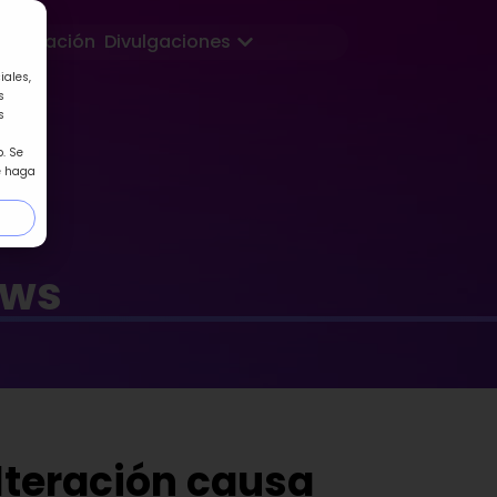
Abrir Divulgaciones
Formación
Divulgaciones
iales,
s
s
. Se
e haga
ews
lteración causa