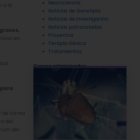
Neurociencia
 a la
Noticias de Genotipia
Noticias de investigación
Noticias patrocinadas
 grasos,
Proyectos
erivan en
Terapia Génica
Tratamientos
aca.
Cursos relacionados
 para
y de forma
ra del
trum der