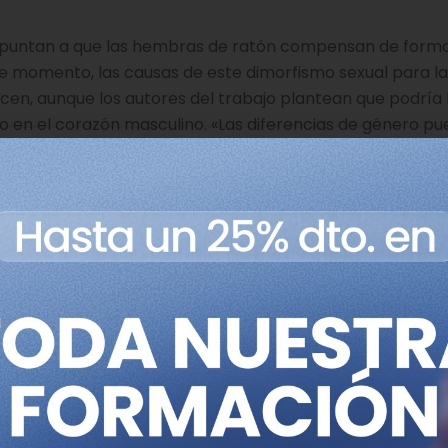
es apuntan a que las hembras de ratón compensan de for
De momento, las causas de este dimorfismo sexual para la
en, aunque los autores del trabajo plantean que podría
o en el corazón masculino. «Las diferencias de género p
res y mujeres es distinto», afirma Kühnisch, primer auto
 clínica
agnóstico clínico de futuros pacientes
. La informació
o depositada en las bases de datos que se consultan a la
e un paciente. «Si una prueba genética identifica esta mut
, ha indicado Klaassen. La investigadora también sugiere 
relevantes, aunque en menor medida, para la insuficienc
zada. Esta cuestión deberá ser evaluada en estudios fut
16 mutation determines sex-specific cardiac metabolism 