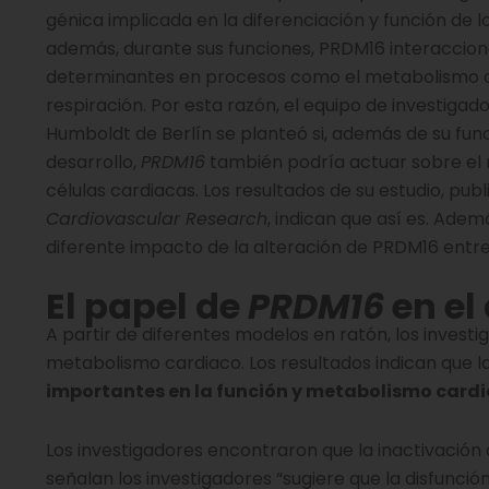
génica implicada en la diferenciación y función de l
además, durante sus funciones, PRDM16 interaccion
determinantes en procesos como el metabolismo de
respiración. Por esta razón, el equipo de investigad
Humboldt de Berlín se planteó si, además de su fun
desarrollo,
PRDM16
también podría actuar sobre el
células cardiacas. Los resultados de su estudio, publ
Cardiovascular Research
, indican que así es. Ade
diferente impacto de la alteración de PRDM16 entr
El papel de
PRDM16
en el
A partir de diferentes modelos en ratón, los inves
metabolismo cardiaco. Los resultados indican que l
importantes en la función y metabolismo card
Los investigadores encontraron que la inactivación 
señalan los investigadores “sugiere que la disfunci