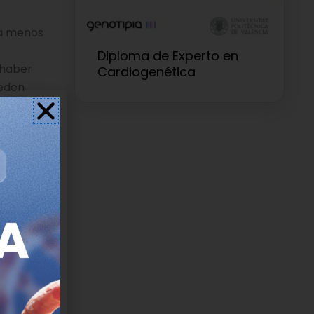
ma menos
Diploma de Experto en
 haber
Cardiogenética
ueden
r del
n funcional
 hora de
ación, el
que los
ia
uros.
and