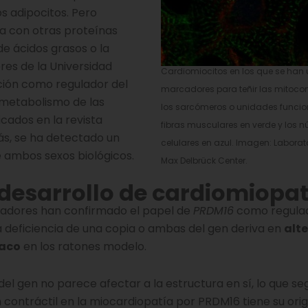
os adipocitos. Pero
a con otras proteínas
 ácidos grasos o la
ores de la Universidad
Cardiomiocitos en los que se han u
ción como regulador del
marcadores para teñir las mitocond
 metabolismo de las
los sarcómeros o unidades funcio
icados en la revista
fibras musculares en verde y los n
más, se ha detectado un
celulares en azul. Imagen: Laborat
e ambos sexos biológicos.
Max Delbrück Center.
 desarrollo de cardiomiopat
tigadores han confirmado el papel de
PRDM16
como regulad
a deficiencia de una copia o ambas del gen deriva en
alt
iaco
en los ratones modelo.
del gen no parece afectar a la estructura en sí, lo que se
ón contráctil en la miocardiopatía por PRDM16 tiene su ori