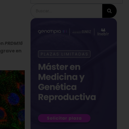
Buscar
en
PRDM16
 grave en