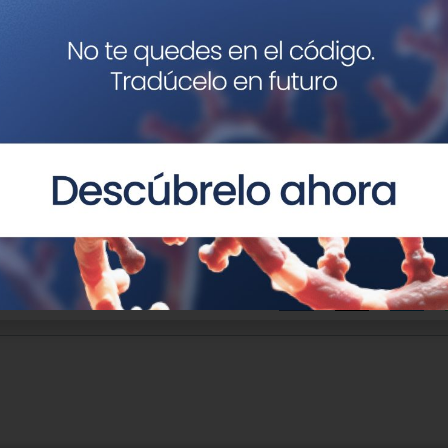
ardiovascular Research
. 2023..
DOI: 10.1093/cvr/cvad154
 failure.
https://www.mdc-berlin.de/news/press/mutati
er más sobre Genética en Medicina, te interesan nues
rto Universitario en Cardiogenética
”.
us redes