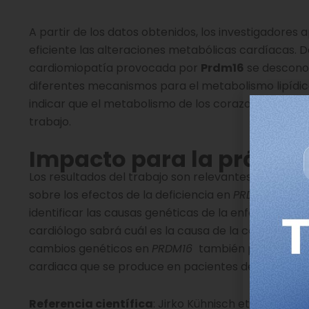
A partir de los datos obtenidos, los investigador
eficiente las alteraciones metabólicas cardíacas. 
cardiomiopatía provocada por
Prdm16
se desconoc
diferentes mecanismos para el metabolismo lipídic
indicar que el metabolismo de los corazones de homb
trabajo.
Impacto para la práctica
Los resultados del trabajo son relevantes para el
di
sobre los efectos de la deficiencia en
PRDM16
ha sid
identificar las causas genéticas de la enfermedad d
cardiólogo sabrá cuál es la causa de la cardiopatía»
cambios genéticos en
PRDM16
también podrían ser 
cardiaca que se produce en pacientes de edad avan
Referencia científica
: Jirko Kühnisch et al. Prdm