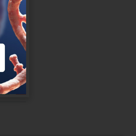
on-puts-
tros