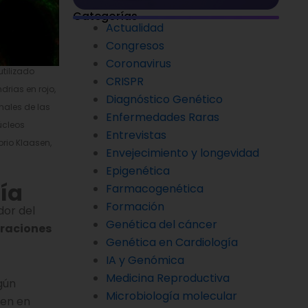
Categorías
Actualidad
Congresos
Coronavirus
tilizado
CRISPR
rias en rojo,
Diagnóstico Genético
nales de las
Enfermedades Raras
úcleos
Entrevistas
orio Klaasen,
Envejecimiento y longevidad
Epigenética
ía
Farmacogenética
Formación
or del
Genética del cáncer
eraciones
Genética en Cardiología
IA y Genómica
Medicina Reproductiva
gún
Microbiología molecular
gen en