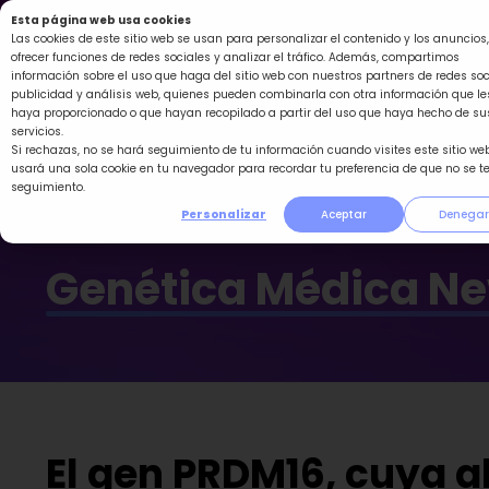
Ir
Esta página web usa cookies
al
Las cookies de este sitio web se usan para personalizar el contenido y los anuncios,
ofrecer funciones de redes sociales y analizar el tráfico. Además, compartimos
contenido
información sobre el uso que haga del sitio web con nuestros partners de redes soc
publicidad y análisis web, quienes pueden combinarla con otra información que le
haya proporcionado o que hayan recopilado a partir del uso que haya hecho de su
servicios.
Si rechazas, no se hará seguimiento de tu información cuando visites este sitio web
usará una sola cookie en tu navegador para recordar tu preferencia de que no se t
seguimiento.
Personalizar
Aceptar
Denegar
Genética Médica N
El gen PRDM16, cuya a