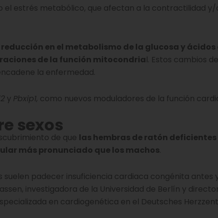
el estrés metabólico, que afectan a la contractilidad y/o
reducción en el metabolismo de la glucosa y ácidos
eraciones de la función mitocondria
l. Estos cambios d
sencadene la enfermedad.
d2
y
Pbxip1,
como nuevos moduladores de la función cardi
re sexos
descubrimiento de que
las hembras de ratón deficientes
cular más pronunciado que los machos
.
s suelen padecer insuficiencia cardiaca congénita antes 
ssen, investigadora de la Universidad de Berlín y directo
 especializada en cardiogenética en el Deutsches Herzzen