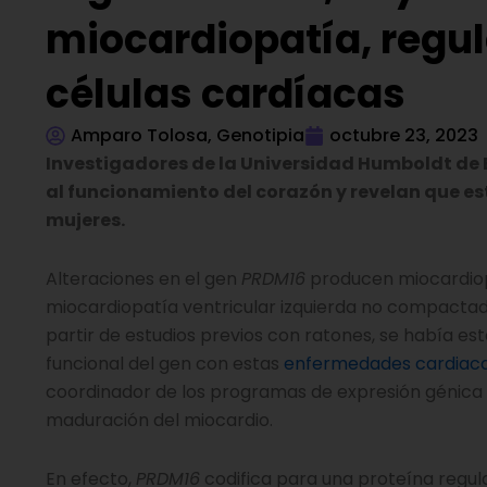
miocardiopatía, regul
células cardíacas
Amparo Tolosa, Genotipia
octubre 23, 2023
Investigadores de la Universidad Humboldt de 
al funcionamiento del corazón y revelan que e
mujeres.
Alteraciones en el gen
PRDM16
producen miocardiop
miocardiopatía ventricular izquierda no compacta
partir de estudios previos con ratones, se había es
funcional del gen con estas
enfermedades cardiac
coordinador de los programas de expresión génica
maduración del miocardio.
En efecto,
PRDM16
codifica para una proteína regul