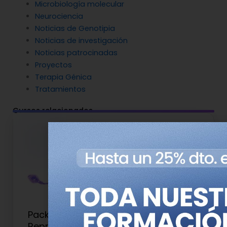
Microbiología molecular
Neurociencia
Noticias de Genotipia
Noticias de investigación
Noticias patrocinadas
Proyectos
Terapia Génica
Tratamientos
Cursos relacionados
Pack de Cursos de Medicina
Reproductiva