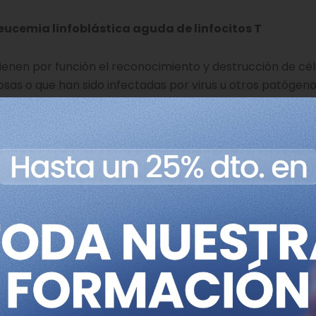
ucemia linfoblástica aguda de linfocitos T
 tienen por función el reconocimiento y destrucción de cél
sas o que han sido infectadas por virus u otros patógen
 sistema inmune implicadas en la destrucción de cualquie
 ser productos químicos o bacterias.
ufren en algunos casos alteraciones genéticas que los hac
de tumores. Uno de los cánceres más frecuentes que se o
nfoblástica aguda de linfocitos T (LLA-T). Este tumor es 
 a un número significativo de adultos. Los porcentajes d
tos últimos años, aunque todavía presenta importantes 
a las terapias actuales o que recaen tras la aplicación d
ientes con estos tumores (68% de los casos) es todavía h