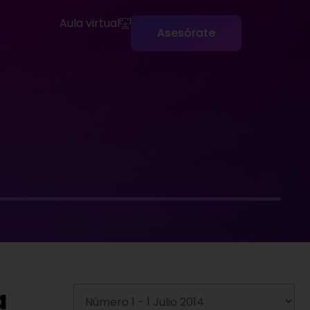
Aula virtual
Asesórate
a