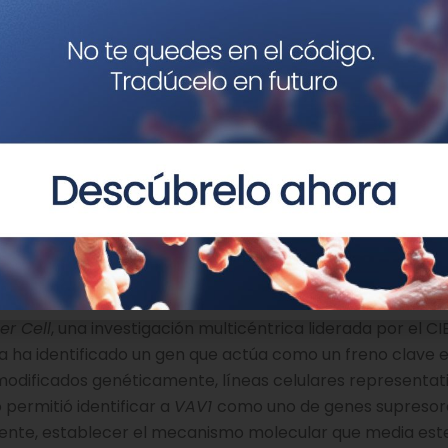
s cánceres, está causada por la acumulación de múltiples
inadas mutaciones, causan la activación de genes que a
, al mismo tiempo, la inactivación de otros genes que act
 genes frenan el crecimiento de las células que han sufri
en la muerte de las mismas a través de un mecanismo co
personalizada es que, a través del conocimiento de estas a
s que permitan la eliminación de las células cancerosas. 
o es que, dados los múltiples cambios genéticos que un
lterados que actúan como acelerador y freno en la formaci
 de estas alteraciones son diferentes dependiendo del t
del subtipo clínico de un mismo tumor.
r Cell
, una investigación multicéntrica liderada por el 
 ha identificado un gen que actúa como un freno clave e
 modificados genéticamente, líneas celulares representat
 permitió identificar a
VAV1
como uno de genes supresor
mente, establecer el mecanismo molecular que media est