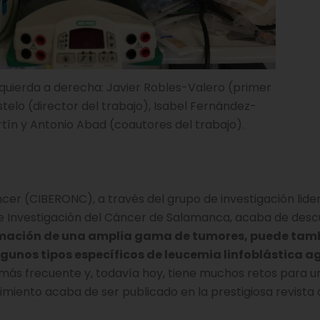
izquierda a derecha: Javier Robles-Valero (primer
stelo (director del trabajo), Isabel Fernández-
tín y Antonio Abad (coautores del trabajo).
cer (CIBERONC), a través del grupo de investigación lide
de Investigación del Cáncer de Salamanca, acaba de desc
ormación de una amplia gama de tumores, puede tam
algunos tipos específicos de leucemia linfoblástica 
 más frecuente y, todavía hoy, tiene muchos retos para u
miento acaba de ser publicado en la prestigiosa revista c