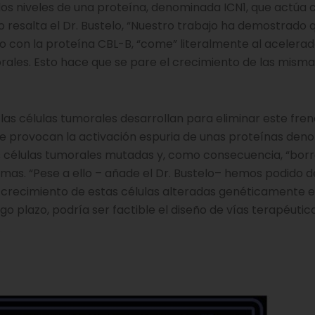
los niveles de una proteína, denominada ICN1, que actúa
resalta el Dr. Bustelo, “Nuestro trabajo ha demostrado q
o con la proteína CBL-B, “come” literalmente al acelerad
ales. Esto hace que se pare el crecimiento de las misma
 las células tumorales desarrollan para eliminar este freno
ue provocan la activación espuria de unas proteínas de
s células tumorales mutadas y, como consecuencia, “borr
smas. “Pese a ello – añade el Dr. Bustelo– hemos podido 
crecimiento de estas células alteradas genéticamente e 
go plazo, podría ser factible el diseño de vías terapéutic
.