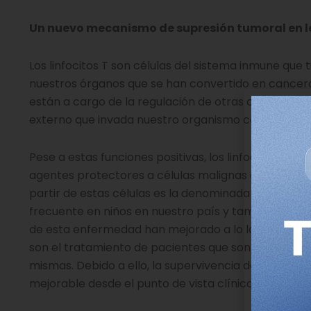
Un nuevo mecanismo de supresión tumoral en le
Los linfocitos T son células del sistema inmune que
nuestros órganos que se han convertido en cancero
están a cargo de la regulación de otras células del
externo que invada nuestro organismo como pueden
Pese a estas funciones positivas, los linfocitos T s
agentes protectores a células malignas causantes 
partir de estas células es la denominada leucemia li
frecuente en niños en nuestro país y también afecta
de esta enfermedad han mejorado a lo largo de es
son el tratamiento de pacientes que son resistentes 
mismas. Debido a ello, la supervivencia de los pac
mejorable desde el punto de vista clínico.