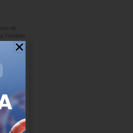
ulas de
os. También
r agente
en pasar de
riginan a
el más
e curación
retos como
e las
oy muy