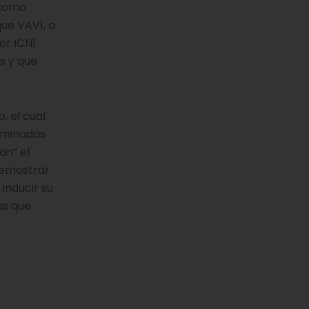
 como
ue VAV1, a
or ICN1
s y que
, el cual
nominadas
an” el
demostrar
inducir su
as que