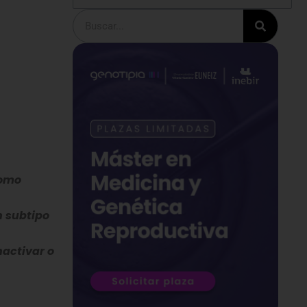
Buscar
como
n subtipo
nactivar o