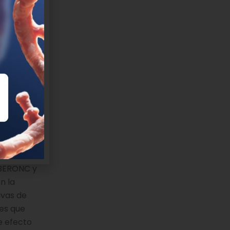
ctúan como
úan como
do
nocido
lteraciones
Sin
a célula
ón de
ipo
CIBERONC y
n la
ivas de
es que
e efecto