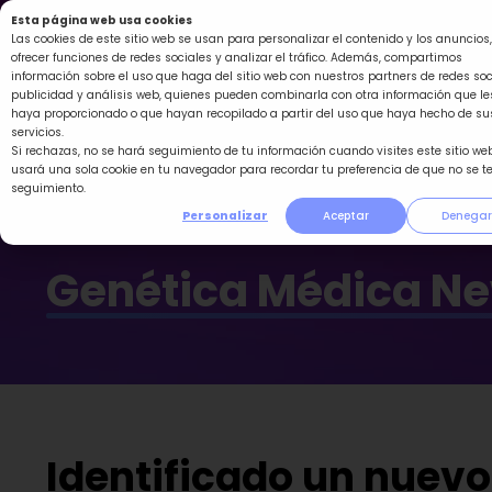
Ir
Esta página web usa cookies
al
Las cookies de este sitio web se usan para personalizar el contenido y los anuncios,
ofrecer funciones de redes sociales y analizar el tráfico. Además, compartimos
contenido
información sobre el uso que haga del sitio web con nuestros partners de redes soc
publicidad y análisis web, quienes pueden combinarla con otra información que le
haya proporcionado o que hayan recopilado a partir del uso que haya hecho de su
servicios.
Si rechazas, no se hará seguimiento de tu información cuando visites este sitio web
usará una sola cookie en tu navegador para recordar tu preferencia de que no se t
seguimiento.
Personalizar
Aceptar
Denegar
Genética Médica N
Identificado un nuev