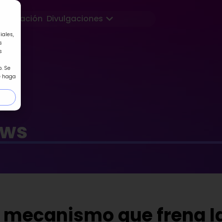
Abrir Divulgaciones
Formación
Divulgaciones
iales,
s
s
. Se
e haga
ews
o mecanismo que frena l