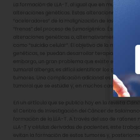
La formación de LLA-T, al igual que en muchos otro
alteraciones genéticas. Estas alteraciones, denom
“aceleradores” de la malignización de las células y
“frenos” del proceso de tumorigénico. Éstos últimos
alteraciones genéticas o, alternativamente, induc
como “suicidio celular”. El objetivo de la medicina 
genéticas, se puedan desarrollar terapias adecuada
embargo, un gran problema que existe en este camp
tumoral alberga, es difícil identificar los genes a
tumores. Una complicación adicional es que muchas
tumoral que se estudie y, en muchos casos, incluso 
En un artículo que se publica hoy en la revista
Cance
el Centro de Investigación del Cáncer de Salamanca
formación de la LLA-T. A través del uso de ratones
LLA-T y células derivadas de pacientes, este trabajo
evitan la formación de estos tumores y, posterior