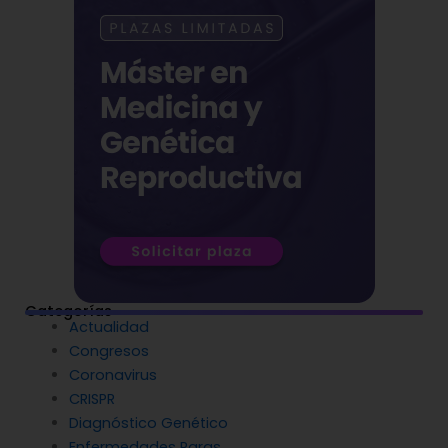
Categorías
Actualidad
Congresos
Coronavirus
CRISPR
Diagnóstico Genético
Enfermedades Raras