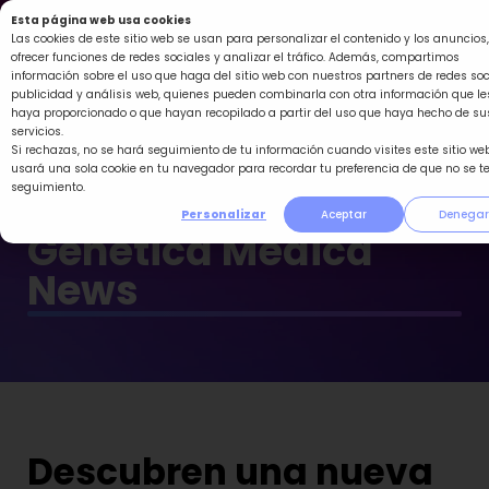
Ir
Esta página web usa cookies
al
Las cookies de este sitio web se usan para personalizar el contenido y los anuncios,
ofrecer funciones de redes sociales y analizar el tráfico. Además, compartimos
contenido
información sobre el uso que haga del sitio web con nuestros partners de redes soc
publicidad y análisis web, quienes pueden combinarla con otra información que le
haya proporcionado o que hayan recopilado a partir del uso que haya hecho de su
servicios.
Si rechazas, no se hará seguimiento de tu información cuando visites este sitio web
usará una sola cookie en tu navegador para recordar tu preferencia de que no se t
seguimiento.
Personalizar
Aceptar
Denegar
Genética Médica
News
Descubren una nueva