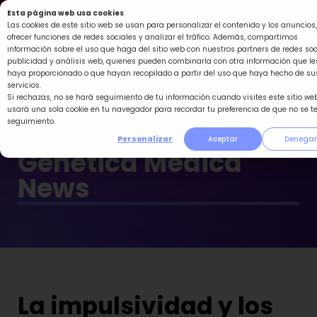
Ir
Esta página web usa cookies
al
Las cookies de este sitio web se usan para personalizar el contenido y los anuncios,
ofrecer funciones de redes sociales y analizar el tráfico. Además, compartimos
contenido
información sobre el uso que haga del sitio web con nuestros partners de redes soc
publicidad y análisis web, quienes pueden combinarla con otra información que le
haya proporcionado o que hayan recopilado a partir del uso que haya hecho de su
servicios.
Si rechazas, no se hará seguimiento de tu información cuando visites este sitio web
usará una sola cookie en tu navegador para recordar tu preferencia de que no se t
seguimiento.
Personalizar
Aceptar
Denegar
Genética Médica
News
La impulsividad y los