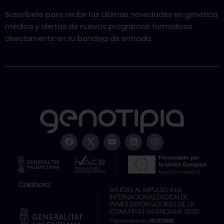
Suscríbete para recibir las últimas novedades en genética
médica y alertas de nuevos programas formativos
directamente en tu bandeja de entrada
F
X
Y
L
I
a
-
o
i
n
c
t
u
n
s
e
w
t
k
t
b
i
u
e
a
o
t
b
d
g
o
t
e
i
r
k
e
n
a
r
m