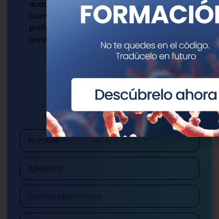
dudas?
Contacta con nosotros de la manera que
prefieras y te responderemos a la mayor
brevedad.
Escríbenos
publicaciones@genotipia.com
Nombre
Apellidos
Correo
electrónico
Teléfono