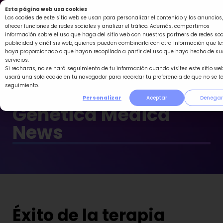
Ir
Esta página web usa cookies
al
Las cookies de este sitio web se usan para personalizar el contenido y los anuncios,
ofrecer funciones de redes sociales y analizar el tráfico. Además, compartimos
contenido
información sobre el uso que haga del sitio web con nuestros partners de redes soc
publicidad y análisis web, quienes pueden combinarla con otra información que le
haya proporcionado o que hayan recopilado a partir del uso que haya hecho de su
servicios.
Si rechazas, no se hará seguimiento de tu información cuando visites este sitio web
usará una sola cookie en tu navegador para recordar tu preferencia de que no se t
seguimiento.
Personalizar
Aceptar
Denegar
Genética Médica
News
Éxito de la terapia