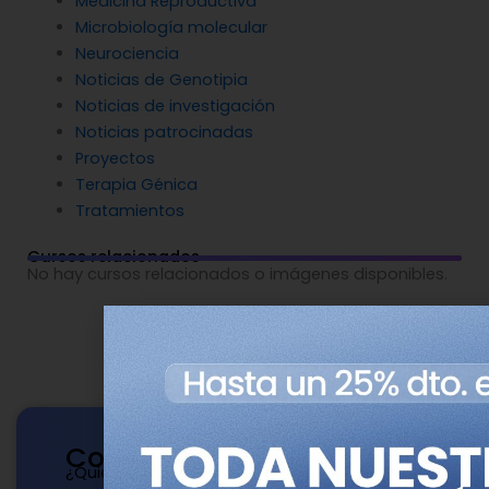
Medicina Reproductiva
Microbiología molecular
Neurociencia
Noticias de Genotipia
Noticias de investigación
Noticias patrocinadas
Proyectos
Terapia Génica
Tratamientos
Cursos relacionados
No hay cursos relacionados o imágenes disponibles.
Contacto
¿Quieres publicar con nosotros? ¿Tienes