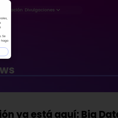
Abrir Divulgaciones
Formación
Divulgaciones
iales,
s
s
. Se
e haga
ews
ón ya está aquí: Big Dat