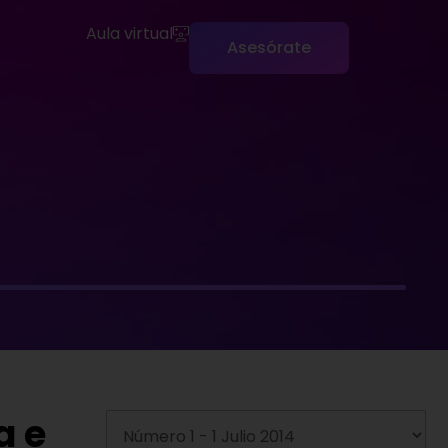
Aula virtual
Asesórate
a e