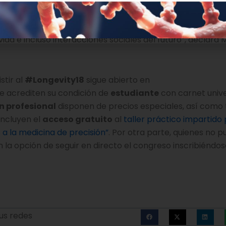
s que asistan a mi taller puedan ampliar sus horizontes
 se están derivando del uso de información genómica. Ta
 tecnologías producen dada la capacidad de predecir fut
ida e incluso interacciones sociales del futuro”, declara
stir al
#Longevity18
sigue abierto en
ue acrediten su condición de
estudiante
con carnet unive
n profesional
disponen de precios especiales, así como
incluyen el
acceso gratuito
al
taller práctico impartido
 a la medicina de precisión”
. Por otra parte, quienes no 
 la opción de seguir en directo el congreso inscribiéndos
us redes