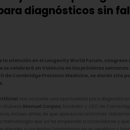
 para diagnósticos sin fal
e la atención en el Longevity World Forum, congreso 
ue se celebrará en Valencia en las próximas semanas.
O de Cambridge Precision Medicine, se darán cita p
s.
tificial
nos concede una oportunidad para diagnosticar 
in titubeos
Manuel Corpas
, fundador y CEO de Cambridg
teros, incluso antes de que aparezcan síntomas. Hablamo
na metodología que ya ha empezado a consolidarse y que
de atender a pacientes basándonos en su genética y bioq