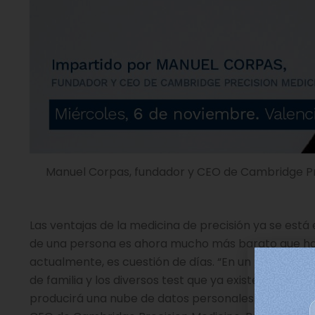
Manuel Corpas, fundador y CEO de Cambridge Prec
Las ventajas de la medicina de precisión ya se es
de una persona es ahora mucho más barato que hac
actualmente, es cuestión de días. “En un futuro se
de familia y los diversos test que ya existen de me
producirá una nube de datos personales que acompa