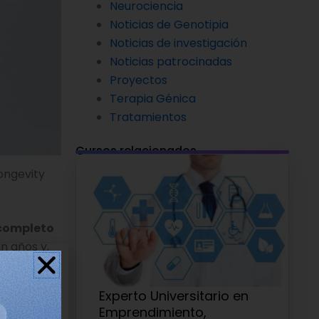
Neurociencia
Noticias de Genotipia
Noticias de investigación
Noticias patrocinadas
Proyectos
Terapia Génica
Tratamientos
Cursos relacionados
ongevity
completo
n años y,
genealogías
to
Experto Universitario en
ompleta el
Emprendimiento,