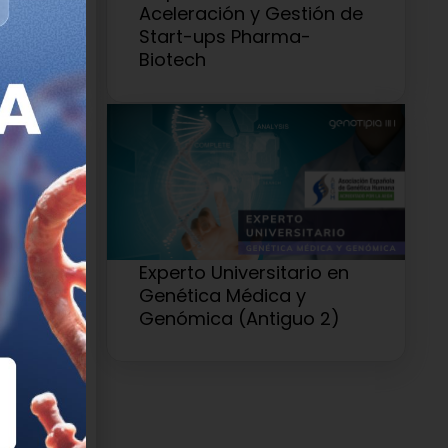
rque ya se
Aceleración y Gestión de
ocer la
Start-ups Pharma-
Biotech
ón
los
trabaja en
o
. Siguiendo
 lo ha
 el Reino
 remando
Experto Universitario en
 el
Genética Médica y
Genómica (Antiguo 2)
omo
mica de
que servirá