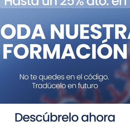
a importancia de dichos
datos genómicos
viene dada po
 beneficio de las personas y posibilitan, por ejemplo, con
 o al metabolismo de fármacos.
 Manuel Corpas no duda en calificar como una
revoluci
ndo. Y habla con conocimiento de causa, ya que reside y 
enómica
como parte rutinaria del
tratamiento médic
stema de medicina de precisión robusto hace falta, como
ituciones públicas de salud, organizaciones de pacientes,
a, la medicina, la antropología y el derecho. Desde aquí, en
islada, sino como una confluencia de diferentes agentes
or económico que generará bienestar y riqueza para todo
O de Cambridge Precision Medicine no solo participará c
rá el primer congreso sobre medicina de precisión y genó
Valencia. Además, ofrecerá un
taller formativo
el día 6, 