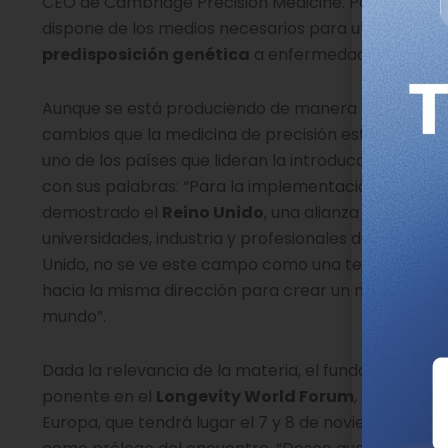
CEO de Cambridge Precision Medicine. Por tanto, l
dispone de los medios necesarios para utilizarlos en
predisposición genética
a enfermedades crónicas
Aunque se está produciendo de manera progresiva,
cambios que la medicina de precisión está propicia
uno de los países que lideran la introducción de la
g
con sus palabras: “Para la implementación de un si
demostrado el
Reino Unido
, una alianza entre inst
universidades, industria y profesionales de la cienci
Unido, no se ve este campo como una tecnología a
hacia la misma dirección para crear un nuevo sect
mundo”.
Dada la relevancia de la materia, el fundador y CE
ponente en el
Longevity World Forum
, el que se
Europa, que tendrá lugar el 7 y 8 de noviembre en 