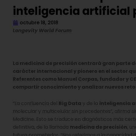
inteligencia artificial
octubre 18, 2018
Longevity World Forum
La medicina de precisión centrará gran parte d
carácter internacional y pionero en el sector q
Referentes como Manuel Corpas, fundador y CE
compartir conocimiento y analizar nuevos reto
“La confluencia del
Big Data
y de la
inteligencia ar
molecular y multicelular sin precedentes”, afirma s
Medicine. Esto se traduce en diagnósticos más cer
definitiva, de la llamada
medicina de precisión
, u
futuro prometedor. “Nos referimos a la capacidad 