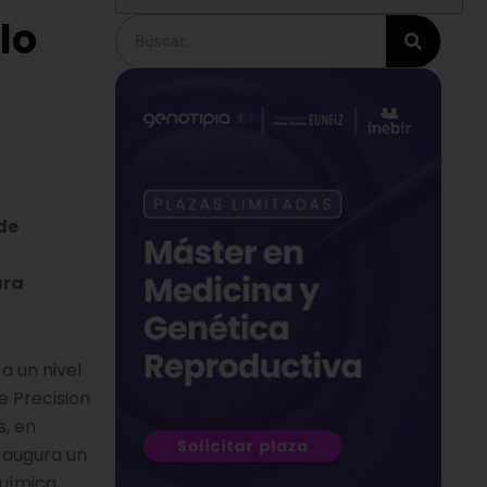
lo
Buscar
de
ara
a un nivel
e Precision
s, en
 augura un
uímica,