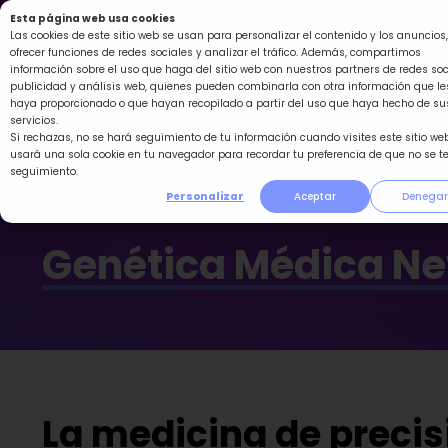
Ir
Esta página web usa cookies
al
Las cookies de este sitio web se usan para personalizar el contenido y los anuncios,
ofrecer funciones de redes sociales y analizar el tráfico. Además, compartimos
contenido
información sobre el uso que haga del sitio web con nuestros partners de redes soc
publicidad y análisis web, quienes pueden combinarla con otra información que le
haya proporcionado o que hayan recopilado a partir del uso que haya hecho de su
servicios.
Si rechazas, no se hará seguimiento de tu información cuando visites este sitio web
usará una sola cookie en tu navegador para recordar tu preferencia de que no se t
seguimiento.
Personalizar
Aceptar
Denegar
Genética Médica N
La medicina de precisi