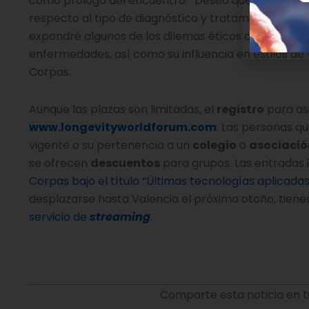
como prólogo del encuentro. “Deseo que las persona
respecto al tipo de diagnóstico y tratamiento que
expondré algunos de los dilemas éticos que dichas
enfermedades, así como su influencia en estilos de v
Corpas.
Aunque las plazas son limitadas, el
registro
para asi
www.longevityworldforum.com
. Las personas q
vigente o su pertenencia a un
colegio
o
asociació
se ofrecen
descuentos
para grupos. Las entradas 
Corpas bajo el título “Últimas tecnologías aplicadas
desplazarse hasta Valencia el próximo otoño, tienen
servicio de
streaming
.
Comparte esta noticia en t