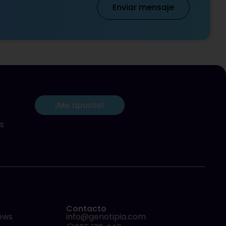
Enviar mensaje
¡Me apunto!
s
Contacto
ews
info@genotipia.com