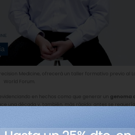
ision Medicine, ofrecerá un taller formativo previo al L
World Forum.
tá evidenciando en hechos como que generar un
genoma 
e una década y, también, más rápido: antes se requería
 acelerará mucho más la integración de estos datos con 
dición de plasma, así como de constantes vitales. Todo es
ñará a los y las pacientes allí donde den su acceso”, c