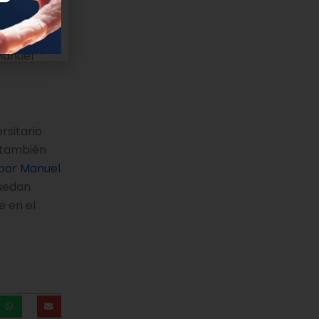
 con
mbién
uras
 Manuel
rsitario
 también
 por Manuel
puedan
e en el