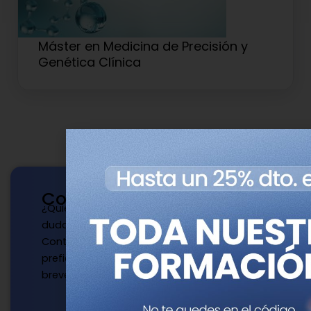
Máster en Medicina de Precisión y
Genética Clínica
Contacto
¿Quieres publicar con nosotros? ¿Tienes
dudas?
Contacta con nosotros de la manera que
prefieras y te responderemos a la mayor
brevedad.