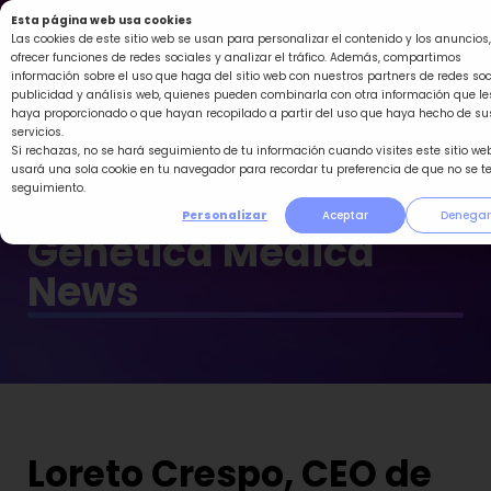
Ir
Esta página web usa cookies
al
Las cookies de este sitio web se usan para personalizar el contenido y los anuncios,
ofrecer funciones de redes sociales y analizar el tráfico. Además, compartimos
contenido
información sobre el uso que haga del sitio web con nuestros partners de redes soc
publicidad y análisis web, quienes pueden combinarla con otra información que le
haya proporcionado o que hayan recopilado a partir del uso que haya hecho de su
servicios.
Si rechazas, no se hará seguimiento de tu información cuando visites este sitio web
usará una sola cookie en tu navegador para recordar tu preferencia de que no se t
seguimiento.
Personalizar
Aceptar
Denegar
Genética Médica
News
Loreto Crespo, CEO de