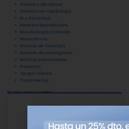
Genética del cáncer
Genética en Cardiología
IA y Genómica
Medicina Reproductiva
Microbiología molecular
Neurociencia
Noticias de Genotipia
Noticias de investigación
Noticias patrocinadas
Proyectos
Terapia Génica
Tratamientos
Cursos relacionados