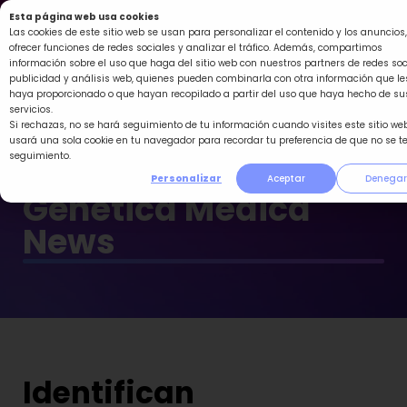
Ir
Esta página web usa cookies
al
Las cookies de este sitio web se usan para personalizar el contenido y los anuncios,
ofrecer funciones de redes sociales y analizar el tráfico. Además, compartimos
contenido
información sobre el uso que haga del sitio web con nuestros partners de redes soc
publicidad y análisis web, quienes pueden combinarla con otra información que le
haya proporcionado o que hayan recopilado a partir del uso que haya hecho de su
servicios.
Si rechazas, no se hará seguimiento de tu información cuando visites este sitio web
usará una sola cookie en tu navegador para recordar tu preferencia de que no se t
seguimiento.
Personalizar
Aceptar
Denegar
Genética Médica
News
Identifican