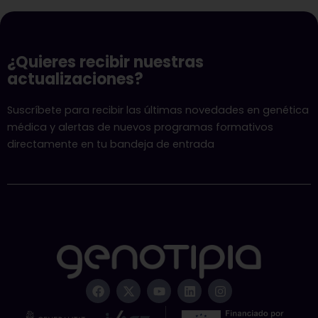
¿Quieres recibir nuestras
actualizaciones?
Suscríbete para recibir las últimas novedades en genética
médica y alertas de nuevos programas formativos
directamente en tu bandeja de entrada
F
X
Y
L
I
a
-
o
i
n
c
t
u
n
s