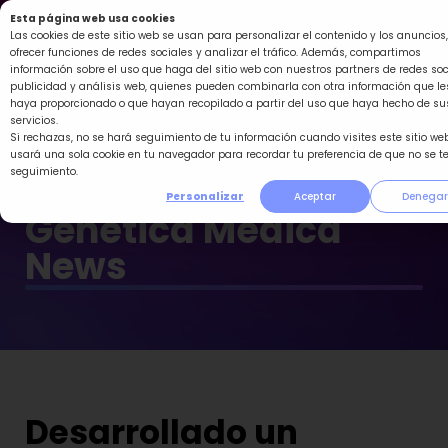
Ir
Esta página web usa cookies
al
Las cookies de este sitio web se usan para personalizar el contenido y los anuncios,
ofrecer funciones de redes sociales y analizar el tráfico. Además, compartimos
contenido
información sobre el uso que haga del sitio web con nuestros partners de redes soc
publicidad y análisis web, quienes pueden combinarla con otra información que le
haya proporcionado o que hayan recopilado a partir del uso que haya hecho de su
servicios.
Si rechazas, no se hará seguimiento de tu información cuando visites este sitio web
usará una sola cookie en tu navegador para recordar tu preferencia de que no se t
seguimiento.
Personalizar
Aceptar
Denegar
Genética Médica
News
Desarrollado un