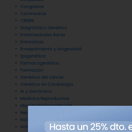
Congresos
Coronavirus
CRISPR
Diagnóstico Genético
Enfermedades Raras
Entrevistas
Envejecimiento y longevidad
Epigenética
Farmacogenética
Formación
Genética del cáncer
Genética en Cardiología
IA y Genómica
Medicina Reproductiva
Microbiología molecular
Neurociencia
Noticias de Genotipia
Noticias de investigación