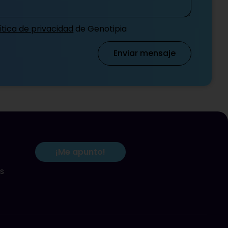
ítica de privacidad
de Genotipia
Enviar mensaje
¡Me apunto!
s