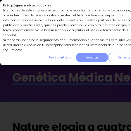
Ir
Esta página web usa cookies
al
Las cookies de este sitio web se usan para personalizar el contenido y los anuncios,
ofrecer funciones de redes sociales y analizar el tráfico. Además, compartimos
contenido
información sobre el uso que haga del sitio web con nuestros partners de redes soc
publicidad y análisis web, quienes pueden combinarla con otra información que le
haya proporcionado o que hayan recopilado a partir del uso que haya hecho de su
servicios.
Si rechazas, no se hará seguimiento de tu información cuando visites este sitio web
usará una sola cookie en tu navegador para recordar tu preferencia de que no se t
seguimiento.
Personalizar
Aceptar
Denegar
Genética Médica N
Nature elogia a cuatr