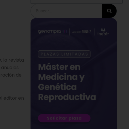
Buscar
e
, la revista
 anuales
eración de
l editor en