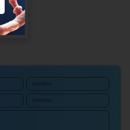
e Research.
Apellidos
Teléfono