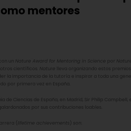
 como mentores
 con un
Nature Award for Mentoring in Science
por
Natur
otros científicos.
Nature
lleva organizando estos premios
r la importancia de la tutoría e inspirar a toda una gen
rado por primera vez en España.
de Ciencias de España, en Madrid, Sir Philip Campbell, e
s galardonados por sus contribuciones loables.
arrera (
lifetime achievements
) son: