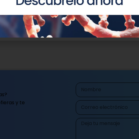
de Alicante. Imagen: Natur
us redes
Nombre
as?
ieras y te
Correo
electrónico
Mensaje