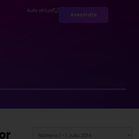
Aula virtual
Asesórate
or