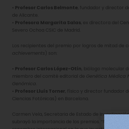
•
Profesor Carlos Belmonte
, fundador y director d
de Alicante.
•
Profesora
Margarita Salas
, ex directora del Ce
Severo Ochoa CSIC de Madrid.
Los recipientes del premio por logros de mitad de c
achievements
) son:
•
Profesor Carlos López-Otín
, biólogo molecular 
miembro del comité editorial de
Genética Médica 
Genómica
.
•
Profesor Lluís Torner
, físico y director fundador d
Ciencias Fotónicas) en Barcelona.
Carmen Vela, Secretaria de Estado de Investigación
subrayó la importancia de los premios. “
Nature
es u