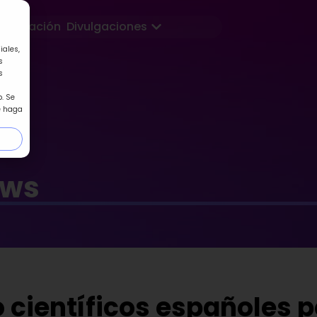
Abrir Divulgaciones
Formación
Divulgaciones
iales,
s
s
. Se
e haga
ews
o científicos españoles p