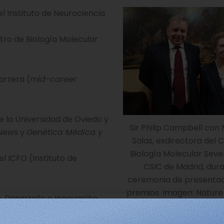
el Instituto de Neurociencia
ntro de Biología Molecular
arrera (
mid-career
de la Universidad de Oviedo y
Sir Philip Campbell con
News
y
Genética Médica y
Salas, exdirectora del 
Biología Molecular Sev
el ICFO (Instituto de
CSIC de Madrid, dura
ceremonia de presentac
premios. Imagen: Nature
, Desarrollo e Innovación
na revista científica de