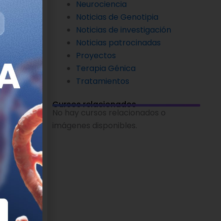
 muy
Neurociencia
ficos
Noticias de Genotipia
s Torner,
Noticias de investigación
ños”.
Noticias patrocinadas
Proyectos
Terapia Génica
Tratamientos
Cursos relacionados
No hay cursos relacionados o
imágenes disponibles.
 Carlos
tor, hasta
rociencias