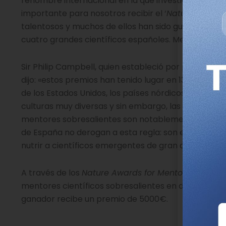
renombre internacional en la que investigadores de
importante para nosotros recibir el ‘
Nature
Mentori
talentosos y muchos de ellos han sido guiados por M
cuatro grandes científicos españoles. Me gustaría e
Sir Philip Campbell, quien estableció por primera v
dijo: «estos premios han tenido lugar en 13 países o r
de los Estados Unidos, los países nórdicos, Sudáfric
culturas muy diversas y sin embargo, las caracterís
mentores sobresalientes son notablemente similar
de España no derogan a esta regla: son extraordina
nutrir a científicos emergentes de gran diversidad».
A través de los
Nature Awards for Mentoring in Sci
mentores científicos sobresalientes en diferentes
ganador recibe un premio de 5000€.