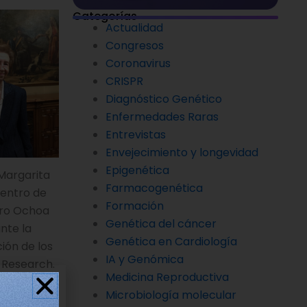
Categorías
Actualidad
Congresos
Coronavirus
CRISPR
Diagnóstico Genético
Enfermedades Raras
Entrevistas
Envejecimiento y longevidad
Epigenética
 Margarita
Farmacogenética
Centro de
Formación
ero Ochoa
Genética del cáncer
nte la
Genética en Cardiología
ión de los
IA y Genómica
 Research.
Medicina Reproductiva
Microbiología molecular