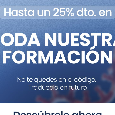
 todo el mundo quieren publicar sus estudios, así que es
ng Awards’ este año. España es un país repleto de cientí
argarita Salas, Carlos Belmonte, Carlos López-Otín y Llui
xpresar mi gratitud por su trabajo durante todos estos a
ez estos reconocimientos,
egiones, incluidos el oeste
a, Japón y China. Estas son
ticas clave de los
es. Los grandes ejemplos
rios en su capacidad para
ence
,
Nature
reconoce
 regiones del mundo. Cada
Sir Philip Campbell con
Belmonte, fundador y direc
2007, del Instituto de Neu