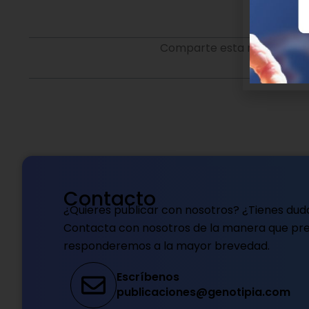
Comparte esta noticia en t
Contacto
¿Quieres publicar con nosotros? ¿Tienes dud
Contacta con nosotros de la manera que pref
responderemos a la mayor brevedad.
Escríbenos
publicaciones@genotipia.com