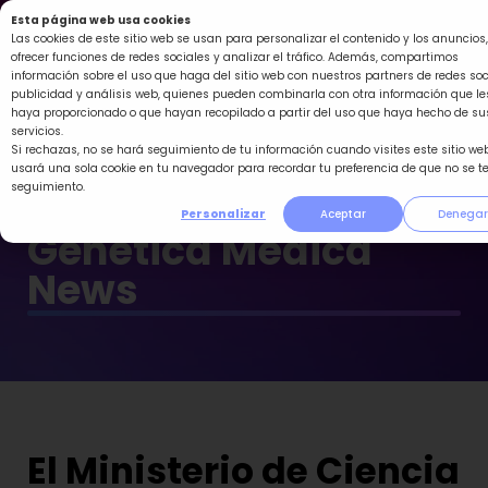
Ir
Esta página web usa cookies
al
Las cookies de este sitio web se usan para personalizar el contenido y los anuncios,
ofrecer funciones de redes sociales y analizar el tráfico. Además, compartimos
contenido
información sobre el uso que haga del sitio web con nuestros partners de redes soc
publicidad y análisis web, quienes pueden combinarla con otra información que le
haya proporcionado o que hayan recopilado a partir del uso que haya hecho de su
servicios.
Si rechazas, no se hará seguimiento de tu información cuando visites este sitio web
usará una sola cookie en tu navegador para recordar tu preferencia de que no se t
seguimiento.
Personalizar
Aceptar
Denegar
Genética Médica
News
El Ministerio de Ciencia