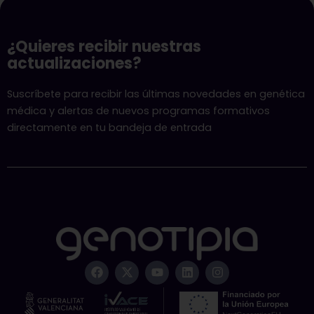
¿Quieres recibir nuestras
actualizaciones?
Suscríbete para recibir las últimas novedades en genética
médica y alertas de nuevos programas formativos
directamente en tu bandeja de entrada
F
X
Y
L
I
a
-
o
i
n
c
t
u
n
s
e
w
t
k
t
b
i
u
e
a