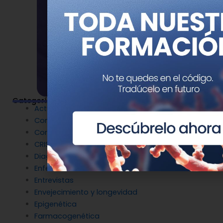
Categorías
Actualidad
Congresos
Coronavirus
CRISPR
Diagnóstico Genético
Enfermedades Raras
Entrevistas
Envejecimiento y longevidad
Epigenética
Farmacogenética