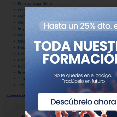
Farmacogenética
Formación
Genética del cáncer
Genética en Cardiología
IA y Genómica
Medicina Reproductiva
Microbiología molecular
Neurociencia
Noticias de Genotipia
Noticias de investigación
Noticias patrocinadas
Proyectos
Terapia Génica
Tratamientos
Cursos relacionados