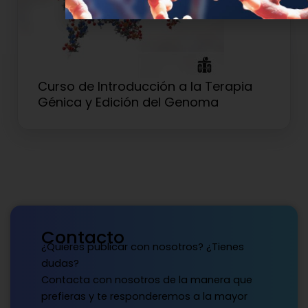
Curso de Introducción a la Terapia
Génica y Edición del Genoma
Contacto
¿Quieres publicar con nosotros? ¿Tienes
dudas?
Contacta con nosotros de la manera que
prefieras y te responderemos a la mayor