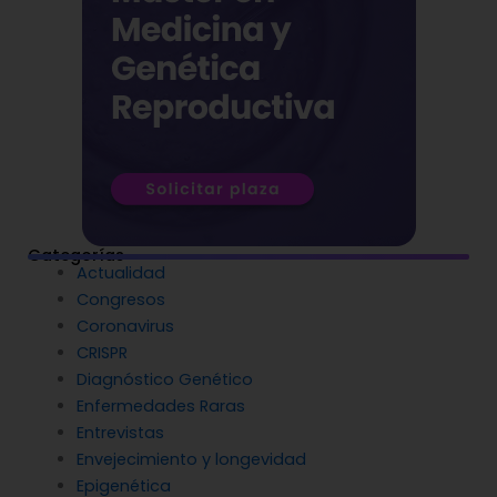
Categorías
Actualidad
Congresos
Coronavirus
CRISPR
Diagnóstico Genético
Enfermedades Raras
Entrevistas
Envejecimiento y longevidad
Epigenética