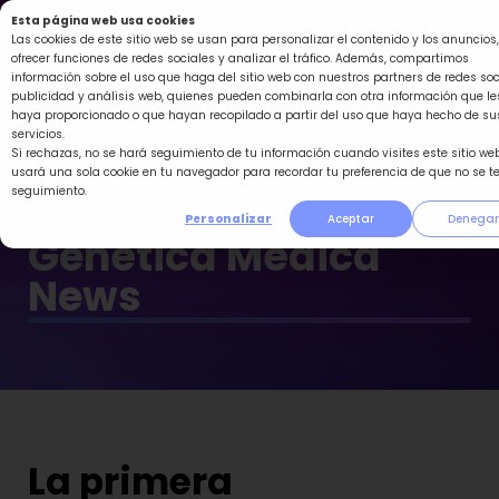
Ir
Esta página web usa cookies
al
Las cookies de este sitio web se usan para personalizar el contenido y los anuncios,
ofrecer funciones de redes sociales y analizar el tráfico. Además, compartimos
contenido
información sobre el uso que haga del sitio web con nuestros partners de redes soc
publicidad y análisis web, quienes pueden combinarla con otra información que le
haya proporcionado o que hayan recopilado a partir del uso que haya hecho de su
servicios.
Si rechazas, no se hará seguimiento de tu información cuando visites este sitio web
usará una sola cookie en tu navegador para recordar tu preferencia de que no se t
seguimiento.
Personalizar
Aceptar
Denegar
Genética Médica
News
La primera