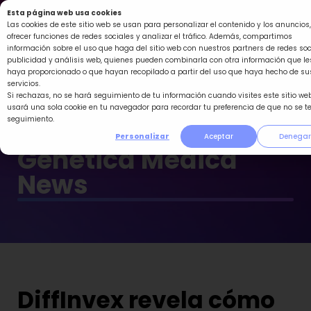
Ir
Esta página web usa cookies
al
Las cookies de este sitio web se usan para personalizar el contenido y los anuncios,
ofrecer funciones de redes sociales y analizar el tráfico. Además, compartimos
contenido
información sobre el uso que haga del sitio web con nuestros partners de redes soc
publicidad y análisis web, quienes pueden combinarla con otra información que le
haya proporcionado o que hayan recopilado a partir del uso que haya hecho de su
servicios.
Si rechazas, no se hará seguimiento de tu información cuando visites este sitio web
usará una sola cookie en tu navegador para recordar tu preferencia de que no se t
seguimiento.
Personalizar
Aceptar
Denegar
Genética Médica
News
DiffInvex revela cómo