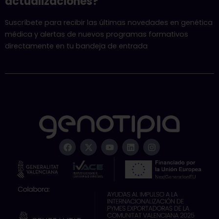
actualizaciones?
Suscríbete para recibir las últimas novedades en genética
médica y alertas de nuevos programas formativos
directamente en tu bandeja de entrada
F
X
Y
L
I
a
-
o
i
n
c
t
u
n
s
e
w
t
k
t
b
i
u
e
a
o
t
b
d
g
o
t
e
i
r
k
e
n
a
r
m