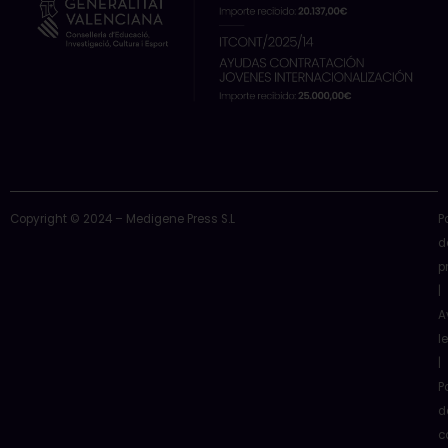
Copyright © 2024 – Medigene Press S.L
P
d
p
|
A
l
|
P
d
c