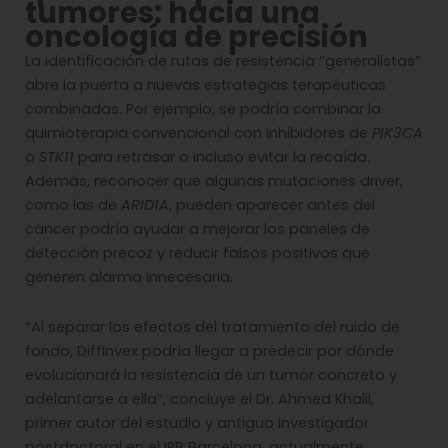
tumores: h
acia una
oncología de precisión
La identificación de rutas de resistencia “generalistas”
abre la puerta a nuevas estrategias terapéuticas
combinadas. Por ejemplo, se podría combinar la
quimioterapia convencional con inhibidores de
PIK3CA
o
STK11
para retrasar o incluso evitar la recaída.
Además, reconocer que algunas mutaciones driver,
como las de
ARID1A
, pueden aparecer antes del
cáncer podría ayudar a mejorar los paneles de
detección precoz y reducir falsos positivos que
generen alarma innecesaria.
“Al separar los efectos del tratamiento del ruido de
fondo, DiffInvex podría llegar a predecir por dónde
evolucionará la resistencia de un tumor concreto y
adelantarse a ella”, concluye el Dr. Ahmed Khalil,
primer autor del estudio y antiguo investigador
postdoctoral en el IRB Barcelona, actualmente