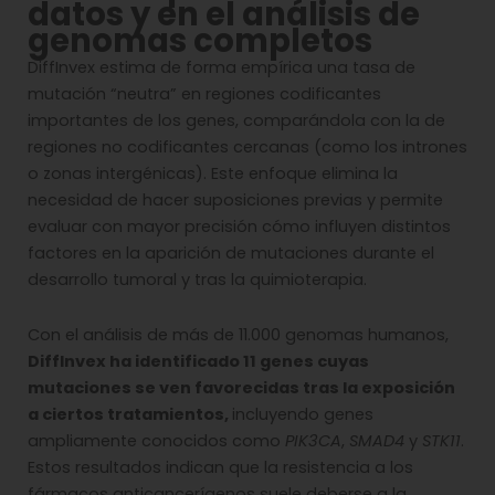
datos y en el análisis de
genomas completos
DiffInvex estima de forma empírica una tasa de
mutación “neutra” en regiones codificantes
importantes de los genes, comparándola con la de
regiones no codificantes cercanas (como los intrones
o zonas intergénicas). Este enfoque elimina la
necesidad de hacer suposiciones previas y permite
evaluar con mayor precisión cómo influyen distintos
factores en la aparición de mutaciones durante el
desarrollo tumoral y tras la quimioterapia.
Con el análisis de más de 11.000 genomas humanos,
DiffInvex ha identificado 11 genes cuyas
mutaciones se ven favorecidas tras la exposición
a ciertos tratamientos,
incluyendo genes
ampliamente conocidos como
PIK3CA
,
SMAD4
y
STK11
.
Estos resultados indican que la resistencia a los
fármacos anticancerígenos suele deberse a la