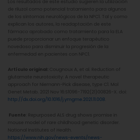
Los resultados de este estudio sugieren la utilización
de riluzol como potencial tratamiento para algunos
de los síntomas neurológicos de la NPC1. Tal y como
explican los autores, la readaptación de este
fármaco aprobado como tratamiento para la ELA
puede proporcionar un enfoque terapéutico
novedoso para disminuir la progresión de la
enfermedad en pacientes con NPC1.
Artículo original:
Cougnoux A, et al. Reduction of
glutamate neurotoxicity: A novel therapeutic
approach for Niemann-Pick disease, type C1. Mol
Genet Metab. 2021 Nov 16:S1096-7192(21)00826-X. doi:
http://dx.doi.org/10.1016/j.ymgme.2021.11.008
.
Fuente
: Repurposed ALS drug shows promise in
mouse model of rare childhood genetic disorder.
National Institutes of Health.
https://www.nih.gov/news-events/news-