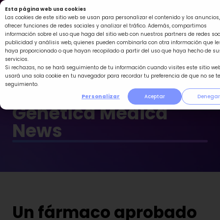
Ir
Esta página web usa cookies
al
Las cookies de este sitio web se usan para personalizar el contenido y los anuncios,
ofrecer funciones de redes sociales y analizar el tráfico. Además, compartimos
contenido
información sobre el uso que haga del sitio web con nuestros partners de redes soc
publicidad y análisis web, quienes pueden combinarla con otra información que le
haya proporcionado o que hayan recopilado a partir del uso que haya hecho de su
servicios.
Si rechazas, no se hará seguimiento de tu información cuando visites este sitio web
usará una sola cookie en tu navegador para recordar tu preferencia de que no se t
seguimiento.
Personalizar
Aceptar
Denegar
Genética Médica
News
Un fármaco aprobado