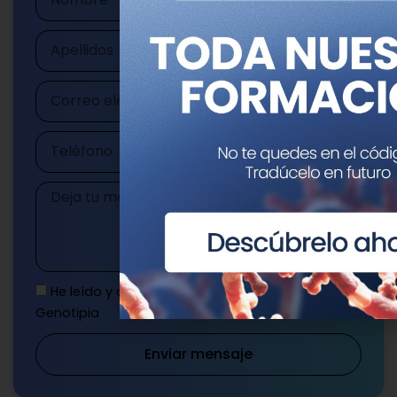
Apellidos
Correo
electrónico
Teléfono
Mensaje
He leído y acepto la
Política de privacidad
de
Genotipia
Enviar mensaje