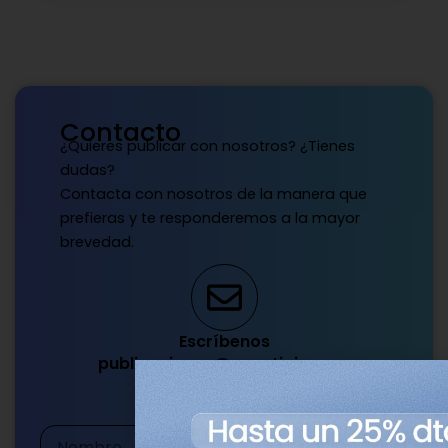
Contacto
¿Quieres publicar con nosotros? ¿Tienes
dudas?
Contacta con nosotros de la manera que
prefieras y te responderemos a la mayor
brevedad.
Escríbenos
publicaciones@genotipia.com
Nombre