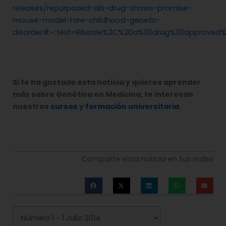
releases/repurposed-als-drug-shows-promise-
mouse-model-rare-childhood-genetic-
disorder#:~:text=Riluzole%2C%20a%20drug%20approved
Si te ha gustado esta noticia y quieres aprender
más sobre Genética en Medicina, te interesan
nuestros
cursos
y
formación universitaria
.
Comparte esta noticia en tus redes