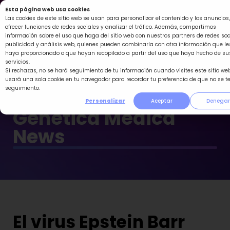
Ir
Esta página web usa cookies
al
Las cookies de este sitio web se usan para personalizar el contenido y los anuncios,
ofrecer funciones de redes sociales y analizar el tráfico. Además, compartimos
contenido
información sobre el uso que haga del sitio web con nuestros partners de redes soc
publicidad y análisis web, quienes pueden combinarla con otra información que le
haya proporcionado o que hayan recopilado a partir del uso que haya hecho de su
servicios.
Si rechazas, no se hará seguimiento de tu información cuando visites este sitio web
usará una sola cookie en tu navegador para recordar tu preferencia de que no se t
seguimiento.
Personalizar
Aceptar
Denegar
Genética Médica
News
El virus Epstein Barr