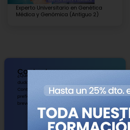
Experto Universitario en Genética
Médica y Genómica (Antiguo 2)
Contacto
¿Quieres publicar con nosotros? ¿Tienes
dudas?
Contacta con nosotros de la manera que
prefieras y te responderemos a la mayor
brevedad.