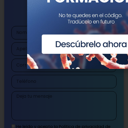
Escríbenos
publicaciones@genotipia.com
Nombre
Apellidos
Correo
electrónico
Teléfono
Mensaje
He leído y acepto la
Política de privacidad
de