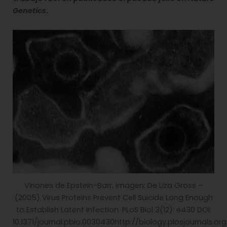
Genetics
.
Viriones de Epstein-Barr. Imagen: De Liza Gross –
(2005) Virus Proteins Prevent Cell Suicide Long Enough
to Establish Latent Infection. PLoS Biol 3(12): e430 DOI:
10.1371/journal.pbio.0030430http://biology.plosjournals.org