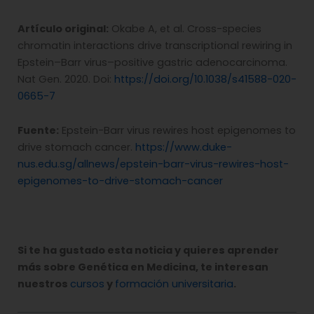
Artículo original:
Okabe A, et al. Cross-species
chromatin interactions drive transcriptional rewiring in
Epstein–Barr virus–positive gastric adenocarcinoma.
Nat Gen. 2020. Doi:
https://doi.org/10.1038/s41588-020-
0665-7
Fuente:
Epstein-Barr virus rewires host epigenomes to
drive stomach cancer.
https://www.duke-
nus.edu.sg/allnews/epstein-barr-virus-rewires-host-
epigenomes-to-drive-stomach-cancer
Si te ha gustado esta noticia y quieres aprender
más sobre Genética en Medicina, te interesan
nuestros
cursos
y
formación universitaria
.