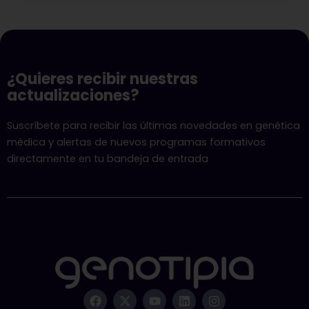
¿Quieres recibir nuestras
actualizaciones?
Suscríbete para recibir las últimas novedades en genética
médica y alertas de nuevos programas formativos
directamente en tu bandeja de entrada
F
X
Y
L
I
a
-
o
i
n