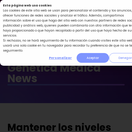
Ir
Esta página web usa cookies
al
Las cookies de este sitio web se usan para personalizar el contenido y los anuncios,
ofrecer funciones de redes sociales y analizar el tráfico. Además, compartimos
contenido
información sobre el uso que haga del sitio web con nuestros partners de redes soc
publicidad y análisis web, quienes pueden combinarla con otra información que le
haya proporcionado o que hayan recopilado a partir del uso que haya hecho de su
servicios.
Si rechazas, no se hará seguimiento de tu información cuando visites este sitio web
usará una sola cookie en tu navegador para recordar tu preferencia de que no se t
seguimiento.
Personalizar
Aceptar
Denegar
Genética Médica
News
Mantener los niveles