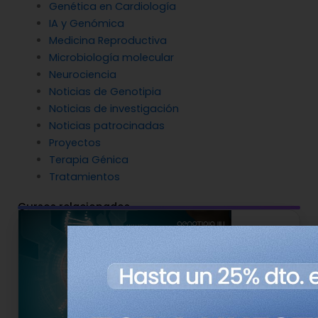
Genética en Cardiología
IA y Genómica
Medicina Reproductiva
Microbiología molecular
Neurociencia
Noticias de Genotipia
Noticias de investigación
Noticias patrocinadas
Proyectos
Terapia Génica
Tratamientos
Cursos relacionados