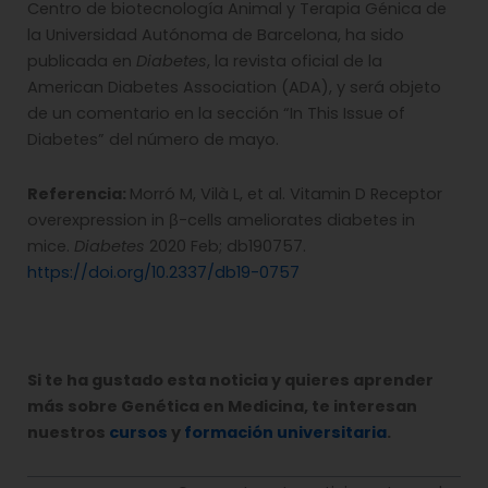
Centro de biotecnología Animal y Terapia Génica de
la Universidad Autónoma de Barcelona, ha sido
publicada en
Diabetes
, la revista oficial de la
American Diabetes Association (ADA), y será objeto
de un comentario en la sección “In This Issue of
Diabetes” del número de mayo.
Referencia:
Morró M, Vilà L, et al. Vitamin D Receptor
overexpression in β-cells ameliorates diabetes in
mice.
Diabetes
2020 Feb; db190757.
https://doi.org/10.2337/db19-0757
Si te ha gustado esta noticia y quieres aprender
más sobre Genética en Medicina, te interesan
nuestros
cursos
y
formación universitaria
.