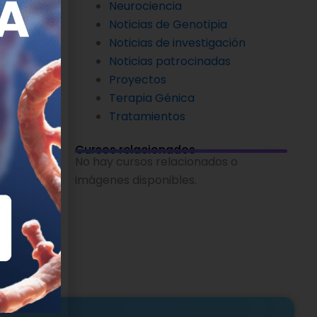
Neurociencia
Noticias de Genotipia
Noticias de investigación
Noticias patrocinadas
Proyectos
Terapia Génica
Tratamientos
Cursos relacionados
No hay cursos relacionados o
imágenes disponibles.