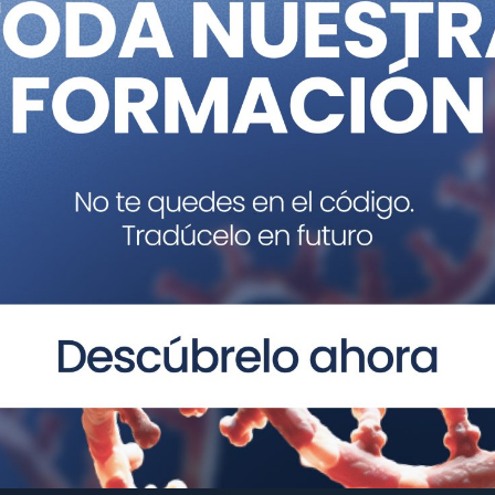
el enlace:
154959510892043?source=Genotipia
r más sobre Genética en Medicina, te interesan
us redes