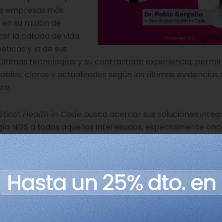
las empresas más
 en su misión de
ar la calidad de vida
ticas y la de sus
as últimas tecnologías y su contrastada experiencia, permi
bles, claros y actualizados según las últimas evidencias 
te.
ético”
Health in Code
busca acercar sus soluciones integ
gía NGS a todos aquellos interesados, especialmente onc
, responsable del Área Clínica de Oncología de
Health in 
gar el miércoles 17 de noviembre en el siguiente horario: