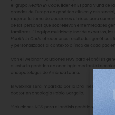
el grupo
Health in Code
, líder en España y una de 
grandes de Europa en genética clínica y asistencial,
mejorar la toma de decisiones clínicas para aument
de las personas que sobrellevan enfermedades gené
familiares. El equipo multidisciplinar de expertos, l
Health in Code
ofrecer unos resultados genéticos fia
y personalizados al contexto clínico de cada pacien
Con el webinar “Soluciones NGS para el análisis gen
el estudio genético en oncología mediante tecnolo
oncopatólogos de América Latina.
El webinar será impartido por la Dra. Inés Calabria
doctor en oncología Pablo Gargallo.
“Soluciones NGS para el análisis genético” tendrá lu