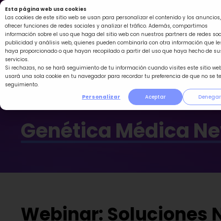
Ir
Esta página web usa cookies
al
Las cookies de este sitio web se usan para personalizar el contenido y los anuncios,
ofrecer funciones de redes sociales y analizar el tráfico. Además, compartimos
contenido
información sobre el uso que haga del sitio web con nuestros partners de redes soc
publicidad y análisis web, quienes pueden combinarla con otra información que le
haya proporcionado o que hayan recopilado a partir del uso que haya hecho de su
servicios.
Si rechazas, no se hará seguimiento de tu información cuando visites este sitio web
usará una sola cookie en tu navegador para recordar tu preferencia de que no se t
seguimiento.
Personalizar
Aceptar
Denegar
Genética Médica N
Webinar: Soluciones N