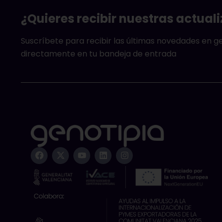
¿Quieres recibir nuestras actual
Suscríbete para recibir las últimas novedades en 
directamente en tu bandeja de entrada
F
X
Y
L
I
a
-
o
i
n
c
t
u
n
s
e
w
t
k
t
b
i
u
e
a
o
t
b
d
g
o
t
e
i
r
k
e
n
a
r
m