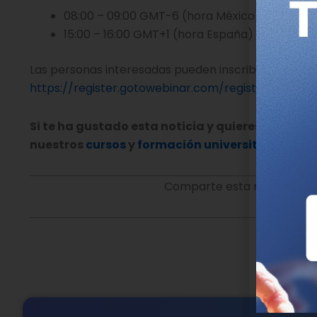
08:00 – 09:00 GMT-6 (hora México)
15:00 – 16:00 GMT+1 (hora España)
Las personas interesadas pueden inscribirse desde 
https://register.gotowebinar.com/register/7088
Si te ha gustado esta noticia y quieres aprende
nuestros
cursos
y
formación universitaria.
Comparte esta noticia en t