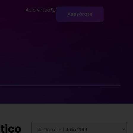
Aula virtual
Asesórate
tico