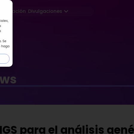
Abrir Divulgaciones
Formación
Divulgaciones
iales,
s
s
. Se
e haga
ews
GS para el análisis gené