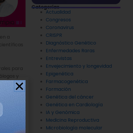
Categorías
Actualidad
Congresos
Coronavirus
CRISPR
ten a
Diagnóstico Genético
científicas
Enfermedades Raras
Entrevistas
Envejecimiento y longevidad
rales para
Epigenética
ólogos y
Farmacogenética
Formación
Genética del cáncer
Code
, y el
Genética en Cardiología
IA y Genómica
Medicina Reproductiva
Microbiología molecular