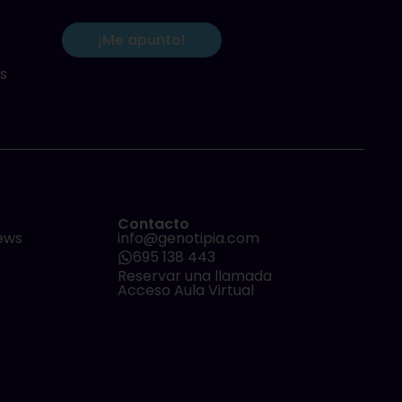
¡Me apunto!
s
Contacto
ews
info@genotipia.com
695 138 443
Reservar una llamada
Acceso Aula Virtual