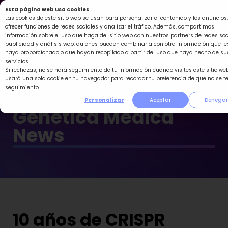
Ir
Esta página web usa cookies
al
Las cookies de este sitio web se usan para personalizar el contenido y los anuncios,
ofrecer funciones de redes sociales y analizar el tráfico. Además, compartimos
contenido
información sobre el uso que haga del sitio web con nuestros partners de redes soc
publicidad y análisis web, quienes pueden combinarla con otra información que le
haya proporcionado o que hayan recopilado a partir del uso que haya hecho de su
servicios.
Si rechazas, no se hará seguimiento de tu información cuando visites este sitio web
usará una sola cookie en tu navegador para recordar tu preferencia de que no se t
seguimiento.
Personalizar
Aceptar
Denegar
Genética Médica
News
10 años de CRISPR