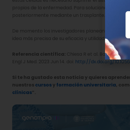
estas células es necesario suprimir el sistema inmu
propios de la enfermedad. Para solucionar este pro
posteriormente mediante un trasplante.
De momento los investigadores planean completar e
idea más precisa de su eficacia y utilidad.
Referencia científica:
Chiesa R et al. Base-Edited
Engl J Med. 2023 Jun 14. doi:
http://dx.doi.org/10.1
Si te ha gustado esta noticia y quieres aprende
nuestros
cursos
y
formación universitaria
, como
clínicas
”.