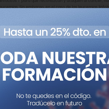
linfocitos T para que reconozcan y ataquen al cáncer, ha
eucemias. Sin embargo, en el caso de las leucemias linfob
r el mismo tipo de células que se quería destruir (células 
s también podrían atacarse entre sí. A través de
cuatro c
un tipo de células T, resistentes a fármacos, invisibles ent
s nuestro diseño de células más sofisticado hasta ahora y 
a, mejores futuros para los niños enfermos”, señalaba el
 en el Congreso Anual de la Sociedad Americana de Hemat
 of Medicine
ofrece detalles precisos de los tres casos. A
oximación realizada en Alyssa y los otros pacientes como
e bases muy exitosa. “Nuestros datos son consistentes co
cas, efectos que son suficientes para asegurar la remisi
linfoblástica aguda”, señalan en el estudio.
 también implica algunos riesgos. Por ejemplo, antes de in