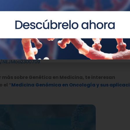
nitario de los pacientes, complicación que se añade a los 
blema, el sistema inmunitario de los pacientes se recons
l ensayo clínico hasta alcanzar 10 pacientes, para det
 CAR7 T Cells for Relapsed T-Cell Acute Lymphoblastic Le
056/NEJMoa2300709
r más sobre Genética en Medicina, te interesan
 el “
Medicina Genómica en Oncología y sus aplicac