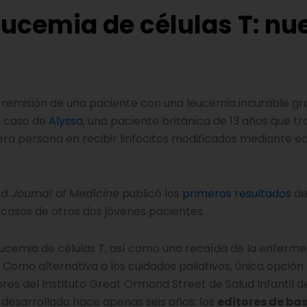
leucemia de células T: n
 la remisión de una paciente con una leucemia incurable gr
l caso de
Alyssa
, una paciente británica de 13 años que tr
era persona en recibir linfocitos modificados mediante ed
d Journal of Medicine
publicó los
primeros resultados
de
s casos de otros dos jóvenes pacientes.
eucemia de células T, así como una recaída de la enferm
 Como alternativa a los cuidados paliativos, única opción 
res del Instituto Great Ormond Street de Salud Infantil d
 desarrollada hace apenas seis años: los
editores de ba