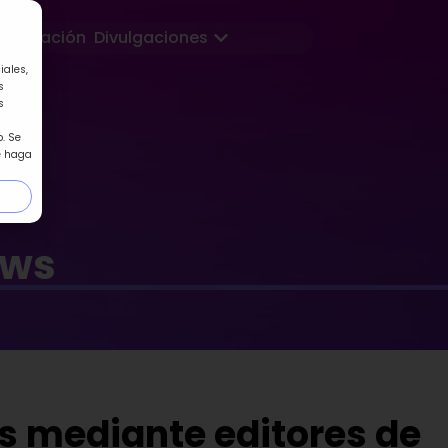
Abrir Divulgaciones
Formación
Divulgaciones
iales,
s
s
. Se
e haga
ews
s mediante editores de