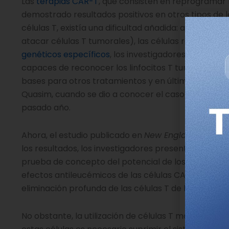
Las
terapias CAR-T
, que consisten en reprogramar 
demostrado resultados positivos en otros tipos de l
células T, existía una dificultad añadida: al modifica
atacar células T tumorales), las células resultante
genéticos específicos
, los investigadores diseñaron 
capaces de reconocer los linfocitos T tumorales. “E
bases para otros tratamientos y en última instanci
Quasim, cuando se dio a conocer el caso de Alyssa
pasado año.
Ahora, el estudio publicado en
New England Journal
los resultados, los investigadores presentan la apr
prueba de concepto del potencial de los editores d
efectos antileucémicos de las células CAR-T alogéni
eliminación profunda de las células T de la leucemia 
No obstante, la utilización de células T modificadas