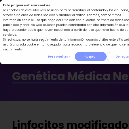
Ir
Esta página web usa cookies
al
Las cookies de este sitio web se usan para personalizar el contenido y los anuncios,
ofrecer funciones de redes sociales y analizar el tráfico. Además, compartimos
contenido
información sobre el uso que haga del sitio web con nuestros partners de redes soc
publicidad y análisis web, quienes pueden combinarla con otra información que le
haya proporcionado o que hayan recopilado a partir del uso que haya hecho de su
servicios.
Si rechazas, no se hará seguimiento de tu información cuando visites este sitio web
usará una sola cookie en tu navegador para recordar tu preferencia de que no se t
seguimiento.
Personalizar
Aceptar
Denegar
Genética Médica N
Linfocitos modificado