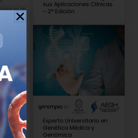
n
sus Aplicaciones Clínicas
lásticas de
– 2ª Edición
T para
ambios
re sí y
sienta las
 Dr. Waseem
ología del
 partir de
 una
n los
ón y
Experto Universitario en
Genética Médica y
troducir
Genómica