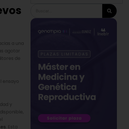
uevos
Buscar
acias a una
as agotar
itores de
l ensayo
edad y
disponible,
el
ses
. Esta