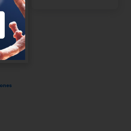
riesgos
tituye
erminar una
ukemia. N
iones