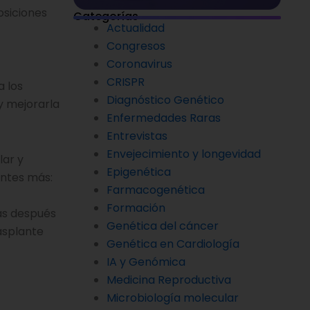
osiciones
Categorías
Actualidad
Congresos
Coronavirus
CRISPR
a los
Diagnóstico Genético
y mejorarla
Enfermedades Raras
Entrevistas
Envejecimiento y longevidad
lar y
Epigenética
entes más:
Farmacogenética
Formación
ías después
Genética del cáncer
asplante
Genética en Cardiología
IA y Genómica
Medicina Reproductiva
Microbiología molecular