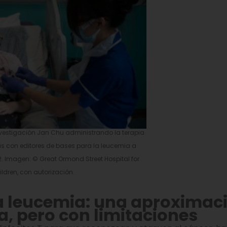
nvestigación Jan Chu administrando la terapia
s con editores de bases para la leucemia a
. Imagen: © Great Ormond Street Hospital for
ldren, con autorización.
la leucemia: una aproximac
, pero con limitaciones