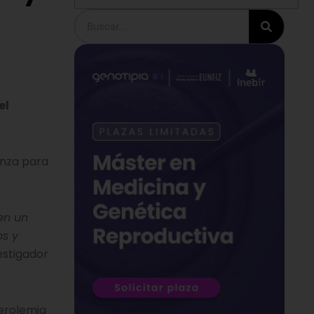
Buscar
el
anza para
en un
os y
vestigador
.
terolemia