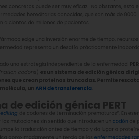
nes concretos puede ser muy eficaz. No obstante, esta e
ermedades hereditarias conocidas, que son más de 8000. E
an a cientos de millones de pacientes.
fármaco exige una inversión enorme de tiempo, recursos 
enfermedad representa un desafío prácticamente inaborda
ollado una estrategia independiente de la enfermedad.
PE
ination codons
)
es un sistema de edición génica dirig
es que crean proteínas truncadas. Permite rescat
 molécula, un
ARN de transferencia
.
a de edición génica
PERT
editing
de codones de terminación prematuros”. En esen
 las mutaciones sin sentido que introducen un
codón
de 
rumpe la traducción antes de tiempo y da lugar a proteín
lica aproximadamente un tercio de las
enfermedades rar