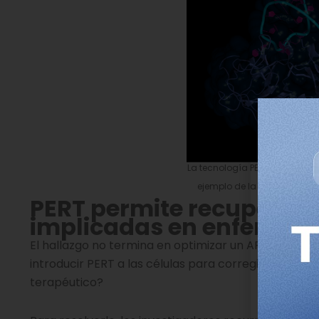
La tecnología PERT se basa en
ejemplo de la estructura de
PERT permite recuperar 
implicadas en enferme
El hallazgo no termina en optimizar un ARNt supres
introducir PERT a las células para corregir el def
terapéutico?