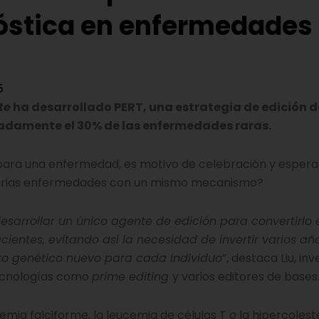
nóstica en enfermedades
5
te
ha desarrollado PERT, una estrategia de edición d
adamente el 30% de las enfermedades raras.
para una enfermedad, es motivo de celebración y esper
r varias enfermedades con un mismo mecanismo?
sarrollar un único agente de edición para convertirlo 
ntes, evitando así la necesidad de invertir varios añ
to genético nuevo para cada individuo
”, destaca Liu, in
tecnologías como
prime editing
y varios editores de bases
mia falciforme, la leucemia de células T o la hipercoles