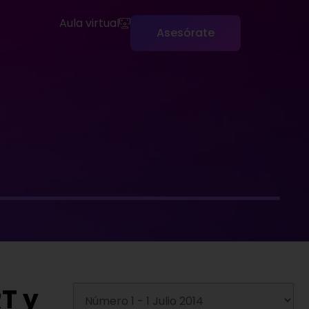
Aula virtual
Asesórate
RT y