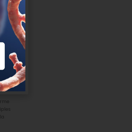
oratorio de
upresor,
 sup-ARNt
ng
es a lo
ística
, así
sin
palabras,
 sentido
.
orme
iples
la