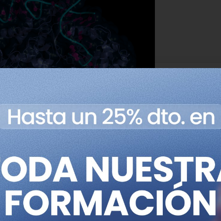
 la optimización de un ARNt supresor. En la imagen,
 un ARN de transferencia. Imagen: Adobe Express.
la funcionalidad de proteín
dades
or eficaz en el laboratorio. Quedaba una cuestión esenci
ecto genético? ¿Se podría emplear de forma segura en un 