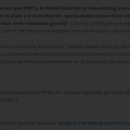
mos que PERT y la flexibilidad del
prime editing
impu
s al alelo y a la mutación, que puedan convertirse en
tintas enfermedades graves
”. Con ello, anticipan que e
 y servir de base para terapias más universales y accesib
ance a nivel de laboratorio. Todavía queda un largo rec
a y convertirse en una opción terapéutica real para los m
un punto de inflexión prometedor en la búsqueda de trat
g-installed suppressor tRNAs for disease-agnostic genome edi
-09732-2
multiple genetic diseases.
Single prime editing system co