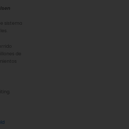
lsen
ste sistema
les.
orrido
illones de
amientos
ting.
uld