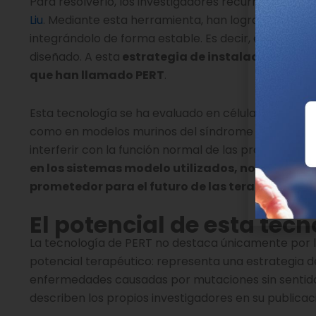
Para resolverlo, los investigadores recurrieron al
pr
Liu
. Mediante esta herramienta, han logrado convert
integrándolo de forma estable. Es decir, emplearo
diseñado. A esta
estrategia de instalación esta
que han llamado PERT
.
Esta tecnología se ha evaluado en células humana
como en modelos murinos del síndrome de Hurler. En
interferir con la función normal de las proteínas sa
en los sistemas modelo utilizados, no se detec
prometedor para el futuro de las terapias dir
El potencial de esta tec
La tecnología de PERT no destaca únicamente por la
potencial terapéutico: representa una estrategia d
enfermedades causadas por mutaciones sin sentido s
describen los propios investigadores en su publica