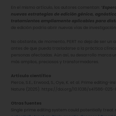
En el mismo artículo, los autores comentan: “
Espera
nuevas estrategias de edición génica, agnóstica
tratamientos ampliamente aplicables para dis
de edición podría abrir nuevas vías de investigación
No obstante, de momento, PERT no deja de ser un av
antes de que pueda trasladarse a la práctica clínic
personas afectadas. Aún así, su desarrollo marca 
más amplios, preciosos y transformadores.
Artículo científico
Pierce, S.E., Erwood, S., Oye, K. et al. Prime editin
Nature (2025). https://doi.org/10.1038/s41586-025
Otras fuentes
Single prime editing system could potentially treat 