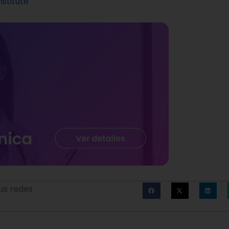
nstitute
us redes