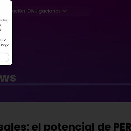
Abrir Divulgaciones
Formación
Divulgaciones
iales,
s
s
. Se
e haga
ews
ales: el potencial de PE