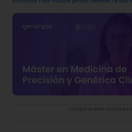
potentially treat multiple genetic diseases | Broad I
Comparte esta noticia en t