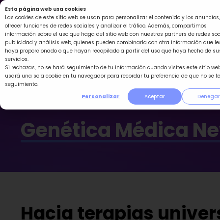
Ir
Esta página web usa cookies
al
Las cookies de este sitio web se usan para personalizar el contenido y los anuncios,
ofrecer funciones de redes sociales y analizar el tráfico. Además, compartimos
contenido
información sobre el uso que haga del sitio web con nuestros partners de redes soc
publicidad y análisis web, quienes pueden combinarla con otra información que le
haya proporcionado o que hayan recopilado a partir del uso que haya hecho de su
servicios.
Si rechazas, no se hará seguimiento de tu información cuando visites este sitio web
usará una sola cookie en tu navegador para recordar tu preferencia de que no se t
seguimiento.
Personalizar
Aceptar
Denegar
Genética Médica N
Hacia terapias univers