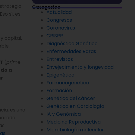
strategia
Categorías
Actualidad
so sí, es
Congresos
Coronavirus
CRISPR
y capital.
Diagnóstico Genético
ble.
Enfermedades Raras
Entrevistas
RT
(
prime
Envejecimiento y longevidad
ido a
Epigenética
ar
Farmacogenética
Formación
Genética del cáncer
Genética en Cardiología
cia, es una
IA y Genómica
parada
Medicina Reproductiva
as
Microbiología molecular
as
.