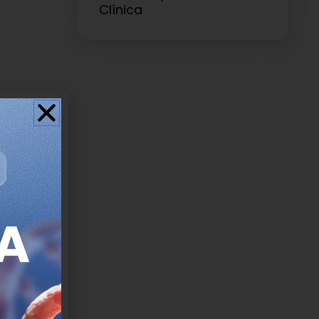
Clínica
as
al: ¿cómo
contexto