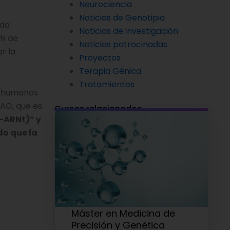
Neurociencia
Noticias de Genotipia
ada
Noticias de investigación
RN de
Noticias patrocinadas
r la
Proyectos
Terapia Génica
Tratamientos
Nt humanos
AG, que es
Cursos relacionados
-ARNt)” y
do que la
Máster en Medicina de
Precisión y Genética