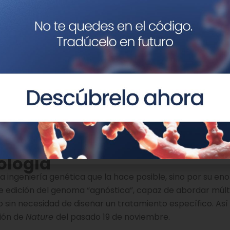
ime editing
, también desarrollada
previamente en el lab
ir un RNAt redundante propio de las células en su RNAt s
n
prime editing
para sustituir un ARNt prescindible por el
ble de un sup-tRNA optimizado mediante
prime editi
s de las enfermedades de Batten, Tay-Sachs y
fibrosis qu
 todos los casos, PERT permitió restaurar la traducción 
nas ni alterar los procesos celulares esenciales. En otras 
taron efectos secundarios relevantes, un resultado
igidas a enfermedades originadas por mutaciones sin
nología
 ingeniería genética que la hace posible, sino por su en
e edición del genoma “agnóstica”, capaz de abordar múlt
in necesidad de diseñar un tratamiento específico. Así 
ción de
Nature
del pasado 19 de noviembre.