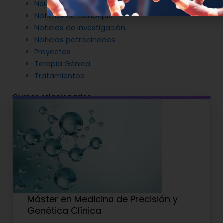
Neurociencia
Noticias de Genotipia
Noticias de investigación
Noticias patrocinadas
Proyectos
Terapia Génica
Tratamientos
Cursos relacionados
Máster en Medicina de Precisión y
Genética Clínica