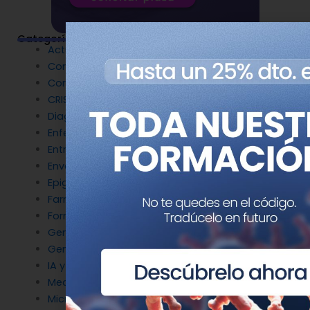
Categorías
Actualidad
Congresos
Coronavirus
CRISPR
Diagnóstico Genético
Enfermedades Raras
Entrevistas
Envejecimiento y longevidad
Epigenética
Farmacogenética
Formación
Genética del cáncer
Genética en Cardiología
IA y Genómica
Medicina Reproductiva
Microbiología molecular