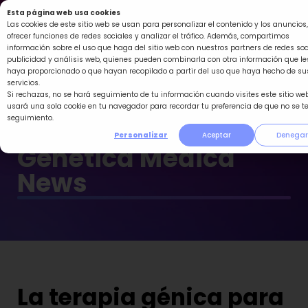
Ir
Esta página web usa cookies
al
Las cookies de este sitio web se usan para personalizar el contenido y los anuncios,
ofrecer funciones de redes sociales y analizar el tráfico. Además, compartimos
contenido
información sobre el uso que haga del sitio web con nuestros partners de redes soc
publicidad y análisis web, quienes pueden combinarla con otra información que le
haya proporcionado o que hayan recopilado a partir del uso que haya hecho de su
servicios.
Si rechazas, no se hará seguimiento de tu información cuando visites este sitio web
usará una sola cookie en tu navegador para recordar tu preferencia de que no se t
seguimiento.
Personalizar
Aceptar
Denegar
Genética Médica
News
La terapia génica para