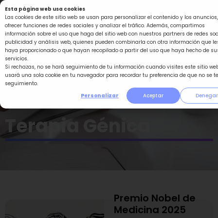
Ir
Esta página web usa cookies
al
Las cookies de este sitio web se usan para personalizar el contenido y los anuncios,
ofrecer funciones de redes sociales y analizar el tráfico. Además, compartimos
contenido
información sobre el uso que haga del sitio web con nuestros partners de redes soc
publicidad y análisis web, quienes pueden combinarla con otra información que le
haya proporcionado o que hayan recopilado a partir del uso que haya hecho de su
servicios.
Si rechazas, no se hará seguimiento de tu información cuando visites este sitio web
usará una sola cookie en tu navegador para recordar tu preferencia de que no se t
seguimiento.
Personalizar
Aceptar
Denegar
Terapia Génica
Premio Nobel de
Página
Página
Página
Página
Página
Medicina 2025