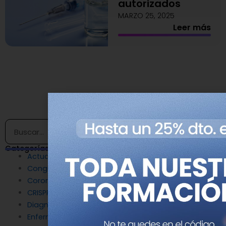
autorizados
MARZO 25, 2025
Leer más
1
2
3
4
5
Buscar
Categorías
Actualidad
Congresos
Coronavirus
CRISPR
Diagnóstico Genético
Enfermedades Raras