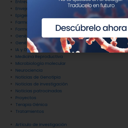
Entrevistas
Envejecimiento y longevidad
Epigenética
Farmacogenética
Formación
Genética del cáncer
Genética en Cardiología
IA y Genómica
Medicina Reproductiva
Microbiología molecular
Neurociencia
Noticias de Genotipia
Noticias de investigación
Noticias patrocinadas
Proyectos
Terapia Génica
Tratamientos
Artículo de investigación