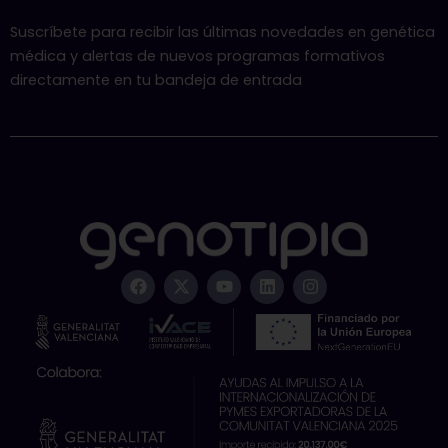
Suscríbete para recibir las últimas novedades en genética
médica y alertas de nuevos programas formativos
directamente en tu bandeja de entrada
F
X
Y
L
I
a
-
o
i
n
c
t
u
n
s
e
w
t
k
t
b
i
u
e
a
o
t
b
d
g
o
t
e
i
r
k
e
n
a
r
m