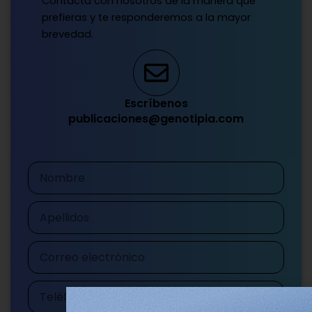
Contacta con nosotros de la manera que
prefieras y te responderemos a la mayor
brevedad.
Escríbenos
publicaciones@genotipia.com
Nombre
Apellidos
Correo
electrónico
Teléfono