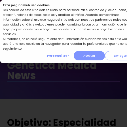
Ir
Esta página web usa cookies
al
Las cookies de este sitio web se usan para personalizar el contenido y los anuncios,
ofrecer funciones de redes sociales y analizar el tráfico. Además, compartimos
contenido
información sobre el uso que haga del sitio web con nuestros partners de redes soc
publicidad y análisis web, quienes pueden combinarla con otra información que le
haya proporcionado o que hayan recopilado a partir del uso que haya hecho de su
servicios.
Si rechazas, no se hará seguimiento de tu información cuando visites este sitio web
usará una sola cookie en tu navegador para recordar tu preferencia de que no se t
seguimiento.
Personalizar
Aceptar
Denegar
Genética Médica
News
Objetivo: Especialidad