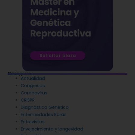
Categorías
Actualidad
Congresos
Coronavirus
CRISPR
Diagnóstico Genético
Enfermedades Raras
Entrevistas
Envejecimiento y longevidad