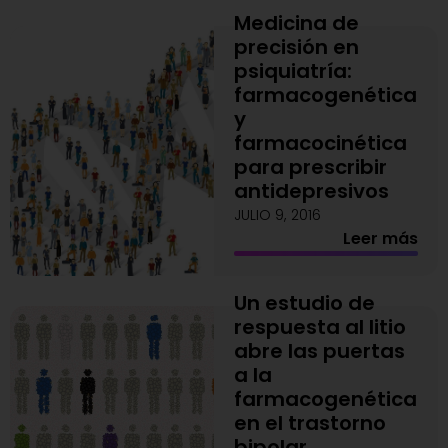
Medicina de
precisión en
psiquiatría:
farmacogenética
y
farmacocinética
para prescribir
antidepresivos
JULIO 9, 2016
Leer más
Un estudio de
respuesta al litio
abre las puertas
a la
farmacogenética
en el trastorno
bipolar