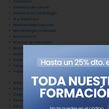
Formación
Genética del cáncer
Genética en Cardiología
IA y Genómica
Medicina Reproductiva
Microbiología molecular
Neurociencia
Noticias de Genotipia
Noticias de investigación
Noticias patrocinadas
Proyectos
Terapia Génica
Tratamientos
Artículo de investigación
Artículo de opinión
Caso clínico
Comentario
Editorial