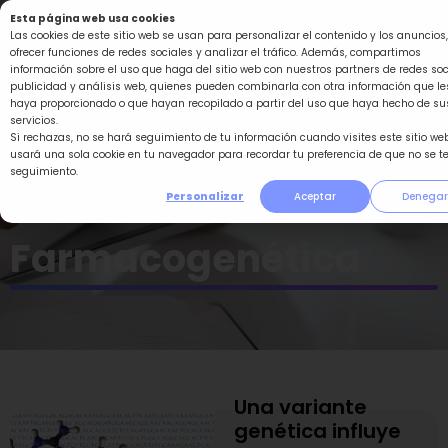
Ir
Esta página web usa cookies
al
Las cookies de este sitio web se usan para personalizar el contenido y los anuncios,
ofrecer funciones de redes sociales y analizar el tráfico. Además, compartimos
contenido
información sobre el uso que haga del sitio web con nuestros partners de redes soc
publicidad y análisis web, quienes pueden combinarla con otra información que le
haya proporcionado o que hayan recopilado a partir del uso que haya hecho de su
servicios.
Si rechazas, no se hará seguimiento de tu información cuando visites este sitio web
usará una sola cookie en tu navegador para recordar tu preferencia de que no se t
seguimiento.
Personalizar
Aceptar
Denegar
Farmacogenética
Una variante
Página
Página
Página
genética influye