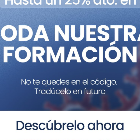
 por bioimagen” de la Universidad de Valencia: 33.070 euro
Centro Nacional de Investigaciones Oncológicas: 32.292 e
e Opitz C” de la Universidad de Barcelona: 32.198 euros.
enfermedades raras mitocondriales en la infancia” están 
de Parkinson” de la Universidad Autónoma de Barcelona
oyecto-precipita-synuclean-d/
titut de Recerca de l’Hospital de Sant Pau- IIB Sant Pau
cipita-colesterol-cancer-de-tiroides/
rofia miotónica” de la Universitat de València
ipita-distrofia-miotonica/