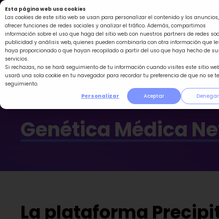
Ir
Esta página web usa cookies
al
Las cookies de este sitio web se usan para personalizar el contenido y los anuncios,
ofrecer funciones de redes sociales y analizar el tráfico. Además, compartimos
contenido
información sobre el uso que haga del sitio web con nuestros partners de redes soc
publicidad y análisis web, quienes pueden combinarla con otra información que le
haya proporcionado o que hayan recopilado a partir del uso que haya hecho de su
servicios.
Si rechazas, no se hará seguimiento de tu información cuando visites este sitio web
usará una sola cookie en tu navegador para recordar tu preferencia de que no se t
seguimiento.
Personalizar
Aceptar
Denegar
Genética Médica N
La plataforma Precipi