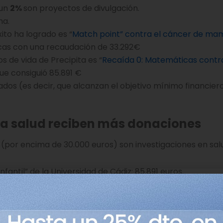
 un
2%
son proyectos de divulgación.
na.
ito ha logrado es “
Match point” contra el cáncer de ma
cas con una recaudación de 33.292€
 de vida de Precipita es “
Recaída 0: Matemáticas contra
que consiguió 85.891 €
ados (es decir, que alcanzan el objetivo mínimo financier
la salud reciben más donaciones
(por encima de 30.000 euros) son investigaciones en sal
antil” de la Universidad de Cádiz: 85.891 euros.
o” de la Universidad de Zaragoza: 41.338 euros.
 del Instituto Murciano de Investigación Biosanitaria: 40.
s en la infancia” de la Universidad de Zaragoza: 35.750 