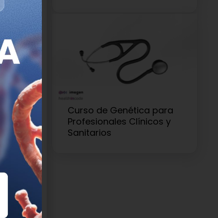
s.
uros.
liderados
Curso de Genética para
Profesionales Clínicos y
Sanitarios