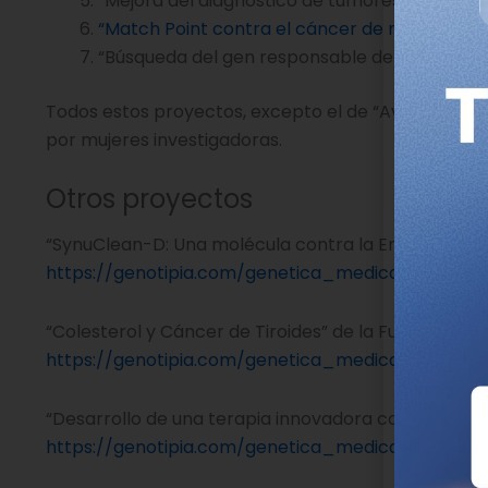
“Mejora del diagnóstico de tumores infantiles
“Match Point contra el cáncer de mama”
del 
“Búsqueda del gen responsable del síndrome d
Todos estos proyectos, excepto el de “Avances en 
por mujeres investigadoras.
Otros proyectos
“SynuClean-D: Una molécula contra la Enfermedad 
https://genotipia.com/genetica_medica_news/pr
“Colesterol y Cáncer de Tiroides” de la Fundació Ins
https://genotipia.com/genetica_medica_news/pre
“Desarrollo de una terapia innovadora contra la dist
https://genotipia.com/genetica_medica_news/prec