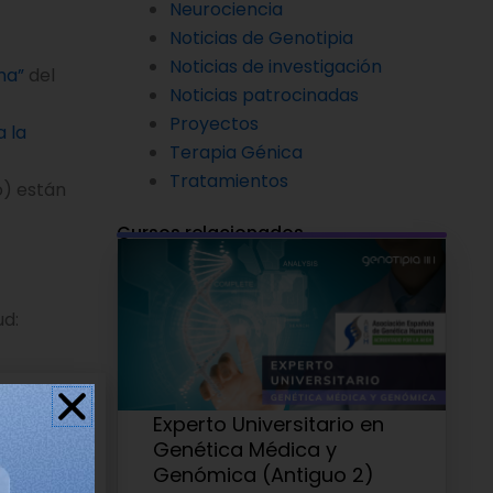
Neurociencia
Noticias de Genotipia
Noticias de investigación
ma”
del
Noticias patrocinadas
Proyectos
 la
Terapia Génica
Tratamientos
o) están
Cursos relacionados
ud:
Experto Universitario en
417 euros.
Genética Médica y
euros.
Genómica (Antiguo 2)