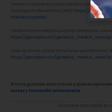
“Nuevos tratamientos para interferonopatías infanti
Investigación Biosanitaria (IMIB)
https://genotipia
interferonopatias/
“Medicina personalizada para las GRINpatías, una e
https://genotipia.com/genetica_medica_news/gri
“Nuevas armas contra los tumores ependimarios” de
https://genotipia.com/genetica_medica_news/pr
Si te ha gustado esta noticia y quieres aprend
cursos
y
formación universitaria
.
Comparte esta noticia en t