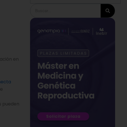
Buscar
gación en
necta
de
es pueden