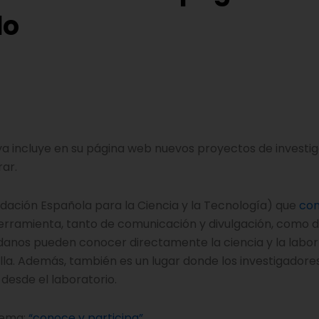
do
a incluye en su página web nuevos proyectos de investi
ar.
ndación Española para la Ciencia y la Tecnología) que
co
erramienta, tanto de comunicación y divulgación, como 
adanos pueden conocer directamente la ciencia y la labor
ella. Además, también es un lugar donde los investigador
desde el laboratorio.
lema:
“conoce y participa”
.