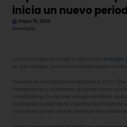
inicia un nuevo perio
mayo 15, 2020
Genotipia
Con una imagen renovada la plataforma
Precipita
y
los que cualquier persona interesada puede colabor
Precipita es una plataforma digital de la FECYT (Fu
investigadores y ciudadanos, actuando como una h
crowdfunding. Precipita es un lugar donde los ciud
investigadora, además de y sentirse partícipes de 
mostrar sus proyectos a la sociedad, directamente 
Todo lo que comprende Precipita se resume en su 