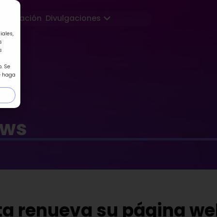
Abrir Divulgaciones
Formación
Divulgaciones
iales,
s
s
. Se
e haga
ews
ta renueva su página we