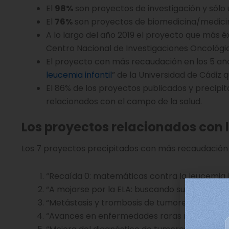
El
98%
son proyectos de investigación y sólo
El
76%
son proyectos de biomedicina/medici
A lo largo del año 2019 el proyecto que más éx
Centro Nacional de Investigaciones Oncológi
El proyecto con más recaudación en los 5 años
leucemia infantil
” de la Universidad de Cádiz 
El 86% de los proyectos publicados y precipit
relacionados con el campo de la salud.
Los proyectos relacionados con 
Los 7 proyectos precipitados con más recaudación 
“Recaída 0: matemáticas contra la leucemia inf
“A mojarse por la ELA: buscando su tratamient
“Metástasis y trombosis de tumores digestivos”
“Avances en enfermedades raras mitocondriale