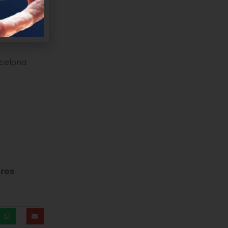
e
rcelona
tros