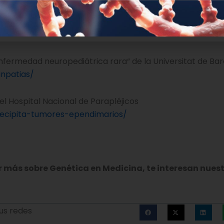
les” de la Universidad de Murcia y el Instituto Murciano d
.com/genetica_medica_news/precipita-tratamientos-
nfermedad neuropediátrica rara“ de la Universitat de Ba
npatias/
l Hospital Nacional de Parapléjicos
ecipita-tumores-ependimarios/
er más sobre Genética en Medicina, te interesan nues
us redes