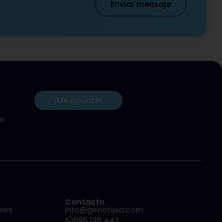
Enviar mensaje
¡Me apunto!
s
Contacto
ews
info@genotipia.com
695 138 443