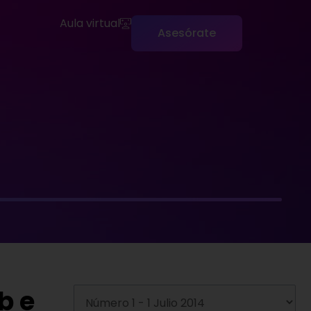
Aula virtual
Asesórate
b e